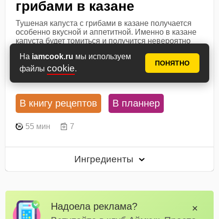
грибами в казане
Тушеная капуста с грибами в казане получается
особенно вкусной и аппетитной. Именно в казане
капуста будет томиться и получится невероятно
ароматной. Добавим морковь, лук, вешенки и
На
iamcook.ru
мы используем
специи. Подавать готовую капусту...
ПОНЯТНО
cookie
файлы
.
Посмотреть рецепт
В книгу рецептов
В планнер
55 мин
7
Ингредиенты
Надоела реклама?
✕