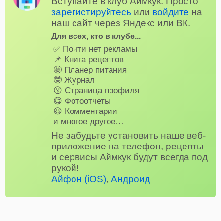
Вступайте в клуб Аймкук. Просто
зарегистируйтесь
или
войдите
на
наш сайт через Яндекс или ВК.
Для всех, кто в клубе...
✅ Почти нет рекламы
📌 Книга рецептов
🤩 Планер питания
🤓 Журнал
😗 Страница профиля
😋 Фотоотчеты
😃 Комментарии
и многое другое…
Не забудьте установить наше веб-
приложение на телефон, рецепты
и сервисы Аймкук будут всегда под
рукой!
Айфон (iOS)
,
Андроид