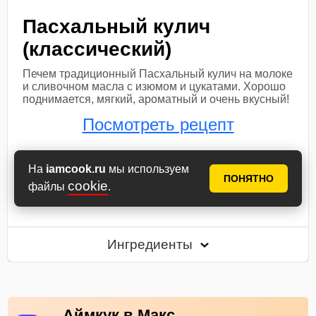
Пасхальный кулич
(классический)
Печем традиционный Пасхальный кулич на молоке
и сливочном масла с изюмом и цукатами. Хорошо
поднимается, мягкий, ароматный и очень вкусный!
Посмотреть рецепт
В книгу рецептов
В планнер
На
iamcook.ru
мы используем
ПОНЯТНО
cookie
файлы
.
30 мин
45
319
Ингредиенты
Аймкук в Макс