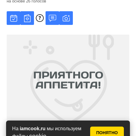
на основе
26
голосов
На
iamcook.ru
мы используем
ПОНЯТНО
cookie