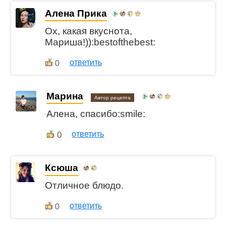
Алена Прика
Ох, какая вкуснота,
Мариша!)):bestofthebest:
ответить
0
Марина
Автор рецепта
Алена, спасибо:smile:
0
ответить
Ксюша
Отличное блюдо.
ответить
0