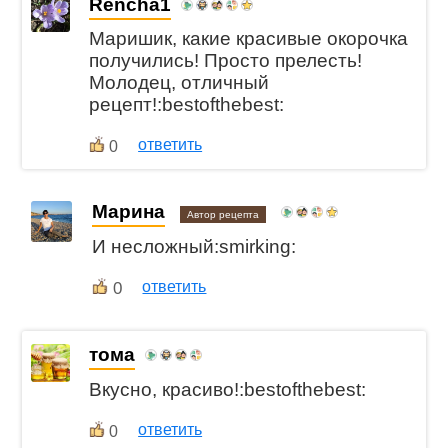
Rencha1
Маришик, какие красивые окорочка
получились! Просто прелесть!
Молодец, отличный
рецепт!:bestofthebest:
ответить
0
Марина
Автор рецепта
И несложный:smirking:
0
ответить
тома
Вкусно, красиво!:bestofthebest:
ответить
0