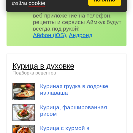
ПОНЯТНО
и многое другое…
cookie
файлы
.
Не забудьте установить наше
веб-приложение на телефон,
рецепты и сервисы Аймкук будут
всегда под рукой!
Айфон (iOS)
,
Андроид
Курица в духовке
Подборка рецептов
Куриная грудка в лодочке
из лаваша
Курица, фаршированная
рисом
Курица с хурмой в