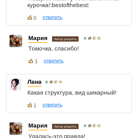
курочка!:bestofthebest:
ответить
0
Мария
Автор рецепта
Томочка, спасибо!
1
ответить
Лана
Какая структура, вид шикарный!
ответить
1
Мария
Автор рецепта
Удалась-это правда!