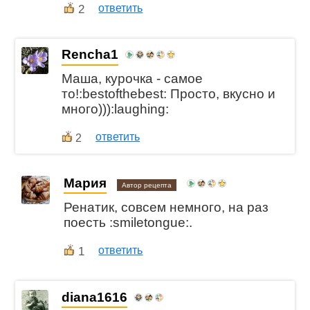
2
ответить
Rencha1
Маша, курочка - самое
то!:bestofthebest: Просто, вкусно и
много))):laughing:
ответить
2
Мария
Автор рецепта
Ренатик, совсем немного, на раз
поесть :smiletongue:.
1
ответить
diana1616