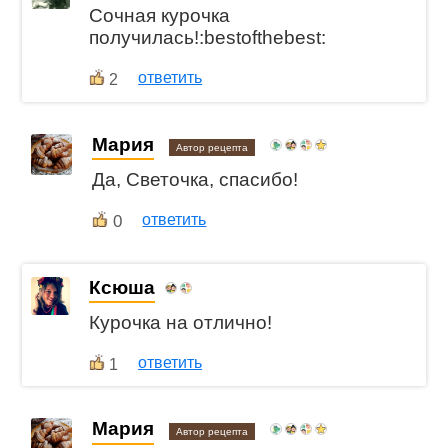
Сочная курочка
получилась!:bestofthebest:
ответить
2
Мария
Автор рецепта
Да, Светочка, спасибо!
0
ответить
Ксюша
Курочка на отлично!
ответить
1
Мария
Автор рецепта