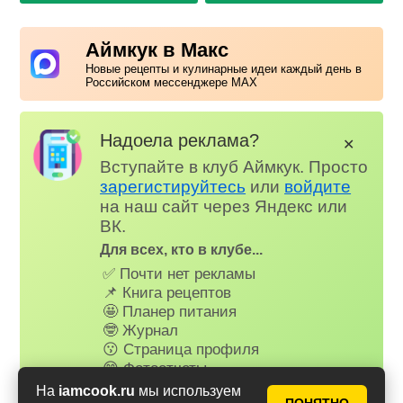
Аймкук в Макс
Новые рецепты и кулинарные идеи каждый день в
Российском мессенджере MAX
Надоела реклама?
✕
Вступайте в клуб Аймкук. Просто
зарегистируйтесь
или
войдите
на наш сайт через Яндекс или
ВК.
Для всех, кто в клубе...
✅ Почти нет рекламы
📌 Книга рецептов
🤩 Планер питания
🤓 Журнал
😗 Страница профиля
😋 Фотоотчеты
😃 Комментарии
На
iamcook.ru
мы используем