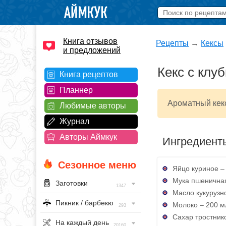
Книга отзывов
Рецепты
→
Кексы
и предложений
Кекс с клу
Книга рецептов
Планнер
Ароматный кекс
Любимые авторы
Журнал
Авторы Аймкук
Ингредиент
Сезонное меню
Яйцо куриное – 
Мука пшеничная
Заготовки
1347
Масло кукурузн
Пикник / барбекю
Молоко – 200 м
293
Сахар тростник
На каждый день
20160