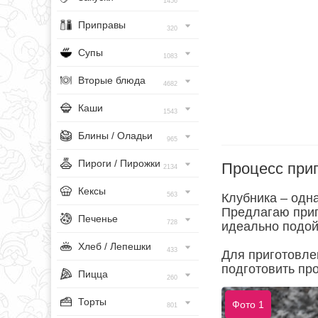
1456
Приправы
320
Супы
1083
Вторые блюда
4682
Каши
1543
Блины / Оладьи
965
Пироги / Пирожки
Процесс при
2134
Кексы
563
Клубника – одн
Предлагаю приг
Печенье
728
идеально подой
Хлеб / Лепешки
433
Для приготовле
подготовить про
Пицца
260
Торты
Фото 1
801