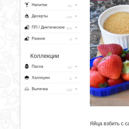
Напитки
491
Десерты
1256
ПП / Диетическое
3929
Разное
76
Коллекции
Пасха
237
Хэллоуин
31
Выпечка
1296
Яйца взбить с 