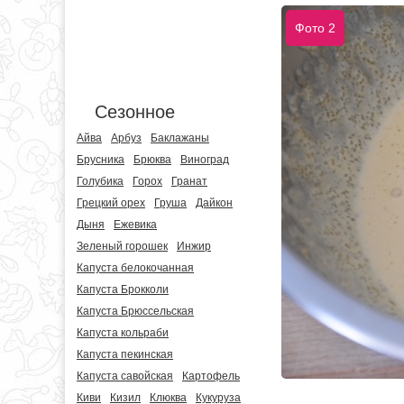
Фото 2
Сезонное
Айва
Арбуз
Баклажаны
Брусника
Брюква
Виноград
Голубика
Горох
Гранат
Грецкий орех
Груша
Дайкон
Дыня
Ежевика
Зеленый горошек
Инжир
Капуста белокочанная
Капуста Брокколи
Капуста Брюссельская
Капуста кольраби
Капуста пекинская
Капуста савойская
Картофель
Киви
Кизил
Клюква
Кукуруза