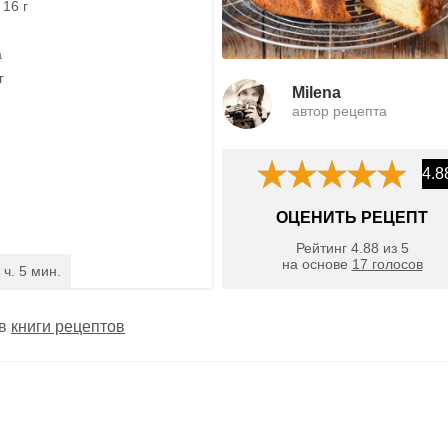
16 г
а
г
Milena
автор рецепта
4.8
ОЦЕНИТЬ РЕЦЕПТ
Рейтинг
4.88
из
5
на основе
17
голосов
 ч. 5 мин.
 в
книги рецептов