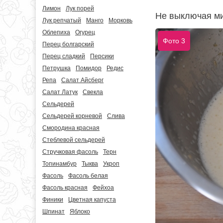
Лимон
Лук порей
Не выключая ми
Лук репчатый
Манго
Морковь
Облепиха
Огурец
Фото 3
Перец болгарский
Перец сладкий
Персики
Петрушка
Помидор
Редис
Репа
Салат Айсберг
Салат Латук
Свекла
Сельдерей
Сельдерей корневой
Слива
Смородина красная
Стеблевой сельдерей
Стручковая фасоль
Терн
Топинамбур
Тыква
Укроп
Фасоль
Фасоль белая
Фасоль красная
Фейхоа
Финики
Цветная капуста
Шпинат
Яблоко