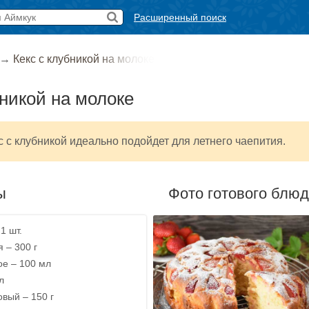
Расширенный поиск
→
Кекс с клубникой на молоке
бникой на молоке
 с клубникой идеально подойдет для летнего чаепития.​
ы
Фото готового блю
1 шт.
 – 300 г
ое – 100 мл
л
овый – 150 г