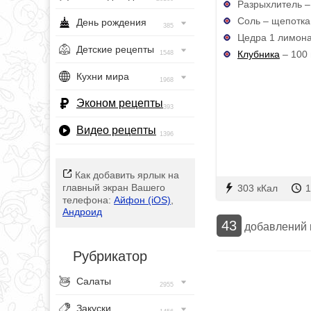
Разрыхлитель – 
Соль – щепотка
День рождения
385
Цедра 1 лимон
Детские рецепты
Клубника
– 100 
1548
Кухни мира
1968
Эконом рецепты
393
Видео рецепты
1396
Как добавить ярлык на
главный экран Вашего
303 кКал
1
телефона:
Айфон (iOS)
,
Андроид
43
добавлений
Рубрикатор
Салаты
2955
Закуски