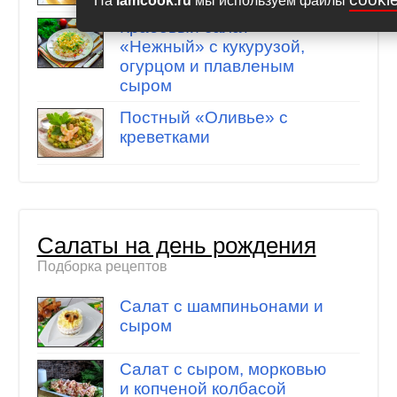
На
iamcook.ru
мы используем файлы
Крабовый салат
«Нежный» с кукурузой,
огурцом и плавленым
сыром
Постный «Оливье» с
креветками
Салаты на день рождения
Подборка рецептов
Салат с шампиньонами и
сыром
Салат с сыром, морковью
и копченой колбасой