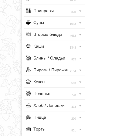
1456
Приправы
320
Супы
1083
Вторые блюда
4682
Каши
1543
Блины / Оладьи
965
Пироги / Пирожки
2134
Кексы
563
Печенье
728
Хлеб / Лепешки
433
Пицца
260
Торты
801