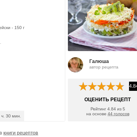
йски - 150 г
.
Галюша
автор рецепта
4.8
ОЦЕНИТЬ РЕЦЕПТ
Рейтинг
4.84
из
5
на основе
44
голосов
 ч. 30 мин.
 в
книги рецептов