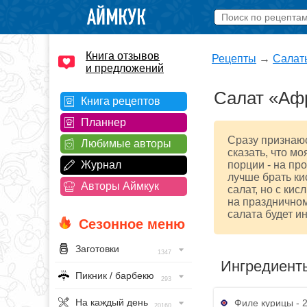
Книга отзывов
Рецепты
→
Салат
и предложений
Салат «Аф
Книга рецептов
Планнер
Сразу признаюс
Любимые авторы
сказать, что м
Журнал
порции - на про
лучше брать ки
Авторы Аймкук
салат, но с ки
на праздничном
салата будет ин
Сезонное меню
Заготовки
1347
Ингредиент
Пикник / барбекю
293
На каждый день
Филе курицы - 2
20160