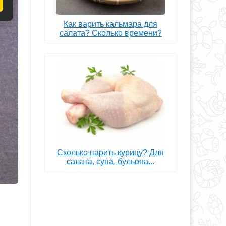
Как варить кальмара для
салата? Сколько времени?
Сколько варить курицу? Для
салата, супа, бульона...