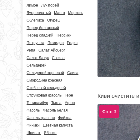
Лимон
Лук порей
Лук репчатый
Манго
Морковь
Облепиха
Огурец
Перец болгарский
Перец сладкий
Персики
Петрушка
Помидор
Редис
Репа
Салат Айсберг
Салат Латук
Свекла
Сельдерей
Сельдерей корневой
Слива
Смородина красная
Стеблевой сельдерей
Киви очистите и
Стручковая фасоль
Терн
Топинамбур
Тыква
Укроп
Фасоль
Фасоль белая
Фото 3
Фасоль красная
Фейхоа
Финики
Цветная капуста
Шпинат
Яблоко