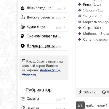
Киви
- 1 шт.
День рождения
385
Яблоко - 1 шт.
Яйца - 2 шт.
Детские рецепты
1548
Морковь по-коре
Кухни мира
Сыр - 100 г
1968
Майонез - 3 ст.л
Эконом рецепты
393
Соль - по вкусу
Видео рецепты
1396
Как добавить ярлык на
главный экран Вашего
телефона:
Айфон (iOS)
,
Андроид
Рубрикатор
165 кКал
0
Салаты
2955
61
добавлений
Закуски