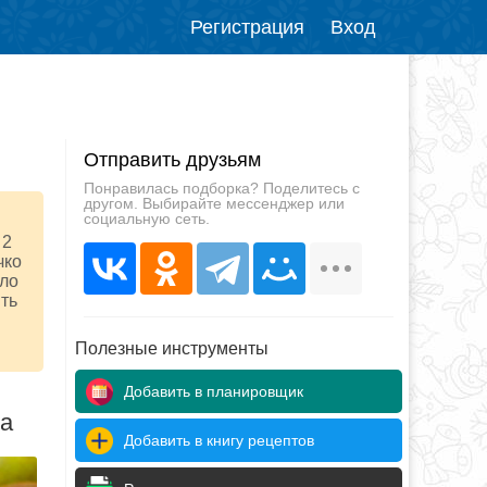
Регистрация
Вход
Отправить друзьям
Понравилась подборка? Поделитесь с
другом. Выбирайте мессенджер или
социальную сеть.
 2
чко
ило
ыть
Полезные инструменты
Добавить в планировщик
да
Добавить в книгу рецептов