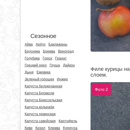
Сезонное
Айва
Арбуз
Баклажаны
Брусника
Брюква
Виноград
Голубика
Горох
Гранат
Грецкий орех
Груша
Дайкон
Филе курицы на
Дыня
Ежевика
слоем.
Зеленый горошек
Инжир
Капуста белокочанная
Фото 2
Капуста Брокколи
Капуста Брюссельская
Капуста кольраби
Капуста пекинская
Капуста савойская
Картофель
Киви
Кизил
Клюква
Кукуруза