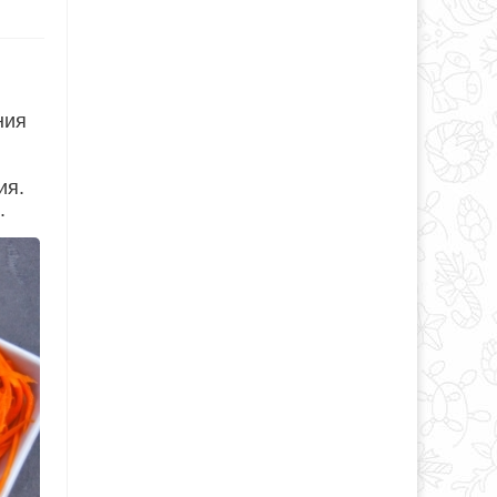
ния
ия.
.