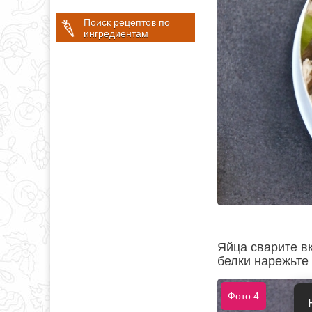
Поиск рецептов по
ингредиентам
Яйца сварите вк
белки нарежьте 
Фото 4