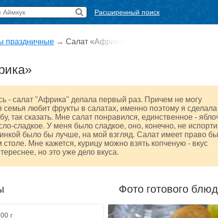
Расширенный поиск
ы праздничные
→
Салат «Африка»
рика»
ь - салат "Африка" делала первый раз. Причем не могу
оя семья любит фрукты в салатах, именно поэтому я сделала
бу, так сказать. Мне салат понравился, единственное - ябло
сло-сладкое. У меня было сладкое, оно, конечно, не испорт
слинкой было бы лучше, на мой взгляд. Салат имеет право б
 столе. Мне кажется, курицу можно взять копченую - вкус
тереснее, но это уже дело вкуса.
ы
Фото готового блю
00 г