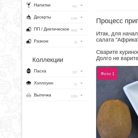
Напитки
491
Десерты
Процесс при
1256
ПП / Диетическое
3929
Итак, для нача
салата "Африка"
Разное
76
Сварите курино
Долго не варите
Коллекции
Пасха
237
Фото 1
Хэллоуин
31
Выпечка
1296