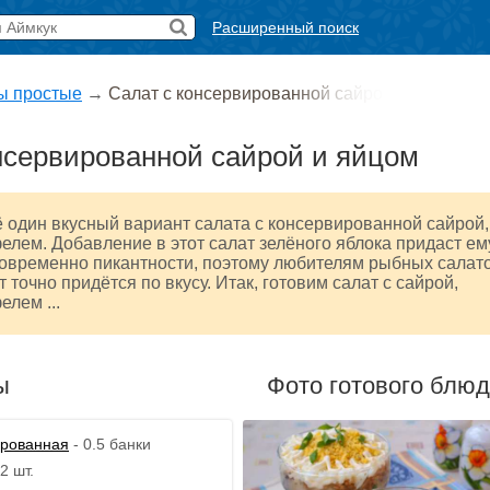
Расширенный поиск
ы простые
→
Салат с консервированной сайро
нсервированной сайрой и яйцом
один вкусный вариант салата с консервированной сайрой,
елем. Добавление в этот салат зелёного яблока придаст ем
новременно пикантности, поэтому любителям рыбных салат
 точно придётся по вкусу. Итак, готовим салат с сайрой,
елем ...
ы
Фото готового блю
ированная
- 0.5 банки
2 шт.