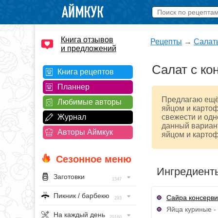
Книга отзывов
Рецепты
→
Салат
и предложений
Салат с ко
Книга рецептов
Планнер
Предлагаю ещё 
Любимые авторы
яйцом и картоф
Журнал
свежести и од
данный вариант
Авторы Аймкук
яйцом и картоф
Сезонное меню
Ингредиент
Заготовки
1347
Пикник / барбекю
Сайра консерв
293
Яйца куриные - 
На каждый день
20160