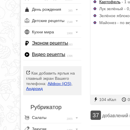
Картофель
- 1 ш
Лук зелёный - 0,
День рождения
385
Зелёное яблоко 
Детские рецепты
Майонез - по вк
1548
Кухни мира
1968
Эконом рецепты
393
Видео рецепты
1396
Как добавить ярлык на
главный экран Вашего
телефона:
Айфон (iOS)
,
Андроид
104 кКал
0
Рубрикатор
37
добавлений
Салаты
2955
Закуски