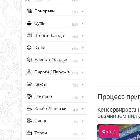
1456
Приправы
320
Супы
1083
Вторые блюда
4682
Каши
1543
Блины / Оладьи
965
Пироги / Пирожки
2134
Кексы
563
Процесс при
Печенье
728
Хлеб / Лепешки
Консервированн
433
разминаем вилк
Пицца
260
Фото 1
Торты
801