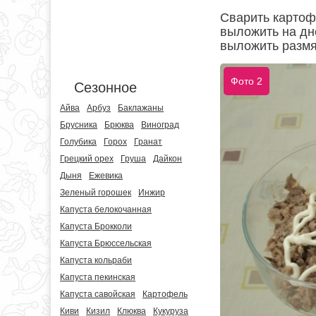
Сварить картофе
выложить на дн
выложить размя
Фото 2
Сезонное
Айва
Арбуз
Баклажаны
Брусника
Брюква
Виноград
Голубика
Горох
Гранат
Грецкий орех
Груша
Дайкон
Дыня
Ежевика
Зеленый горошек
Инжир
Капуста белокочанная
Капуста Брокколи
Капуста Брюссельская
Капуста кольраби
Капуста пекинская
Капуста савойская
Картофель
Киви
Кизил
Клюква
Кукуруза