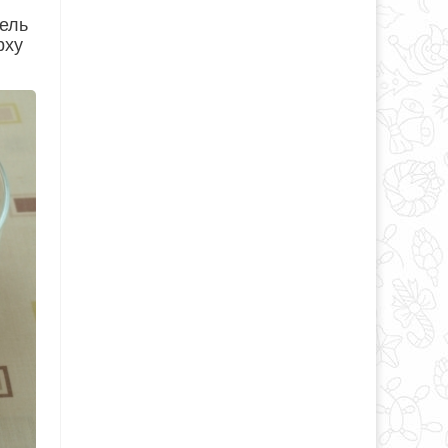
фель
рху