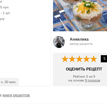
т.
5 пуч.
- 1 шт.
усу
Анжелика
автор рецепта
5
ОЦЕНИТЬ РЕЦЕПТ
Рейтинг
5
из
5
на основе
9
голосов
 ч. 30 мин.
 в
книги рецептов