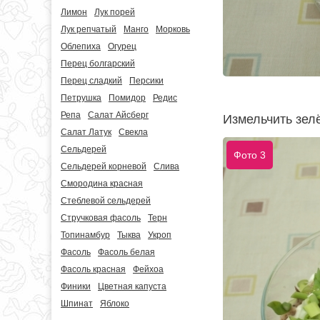
Лимон
Лук порей
Лук репчатый
Манго
Морковь
Облепиха
Огурец
Перец болгарский
Перец сладкий
Персики
Петрушка
Помидор
Редис
Репа
Салат Айсберг
Измельчить зел
Салат Латук
Свекла
Сельдерей
Фото 3
Сельдерей корневой
Слива
Смородина красная
Стеблевой сельдерей
Стручковая фасоль
Терн
Топинамбур
Тыква
Укроп
Фасоль
Фасоль белая
Фасоль красная
Фейхоа
Финики
Цветная капуста
Шпинат
Яблоко