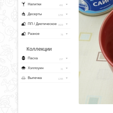
Напитки
491
Десерты
1256
ПП / Диетическое
3929
Разное
76
Коллекции
Пасха
237
Хэллоуин
31
Выпечка
1296