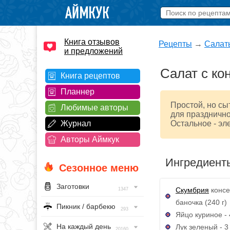
Книга отзывов
Рецепты
→
Салат
и предложений
Салат с ко
Книга рецептов
Планнер
Простой, но сы
Любимые авторы
для празднично
Журнал
Остальное - эл
Авторы Аймкук
Ингредиент
Сезонное меню
Заготовки
Скумбрия
консе
1347
баночка (240 г)
Пикник / барбекю
293
Яйцо куриное - 
На каждый день
Лук зеленый - 3
20160