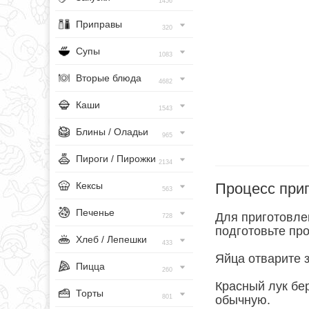
1456
Приправы
320
Супы
1083
Вторые блюда
4682
Каши
1543
Блины / Оладьи
965
Пироги / Пирожки
2134
Процесс при
Кексы
563
Печенье
Для приготовле
728
подготовьте про
Хлеб / Лепешки
433
Яйца отварите 
Пицца
260
Красный лук бер
Торты
801
обычную.