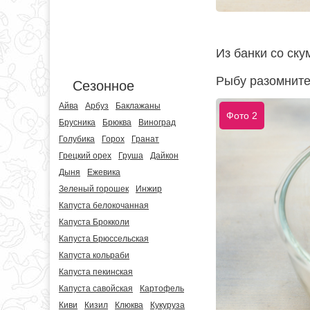
Из банки со ску
Рыбу разомните
Сезонное
Айва
Арбуз
Баклажаны
Фото 2
Брусника
Брюква
Виноград
Голубика
Горох
Гранат
Грецкий орех
Груша
Дайкон
Дыня
Ежевика
Зеленый горошек
Инжир
Капуста белокочанная
Капуста Брокколи
Капуста Брюссельская
Капуста кольраби
Капуста пекинская
Капуста савойская
Картофель
Киви
Кизил
Клюква
Кукуруза