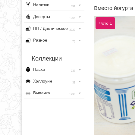
Напитки
491
Вместо йогурта 
Десерты
1256
Фото 1
ПП / Диетическое
3929
Разное
76
Коллекции
Пасха
237
Хэллоуин
31
Выпечка
1296