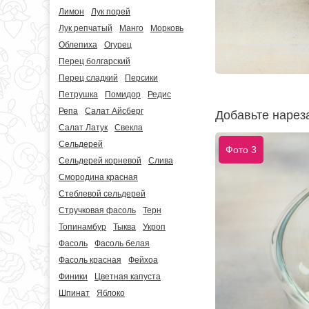
Лимон
Лук порей
Лук репчатый
Манго
Морковь
Облепиха
Огурец
Перец болгарский
Перец сладкий
Персики
Петрушка
Помидор
Редис
Репа
Салат Айсберг
Добавьте нарез
Салат Латук
Свекла
Сельдерей
Фото 3
Сельдерей корневой
Слива
Смородина красная
Стеблевой сельдерей
Стручковая фасоль
Терн
Топинамбур
Тыква
Укроп
Фасоль
Фасоль белая
Фасоль красная
Фейхоа
Финики
Цветная капуста
Шпинат
Яблоко