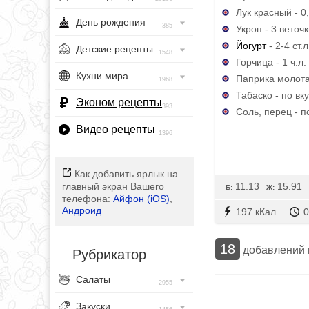
Лук красный - 0,
День рождения
385
Укроп - 3 веточ
Йогурт
- 2-4 ст.л
Детские рецепты
1548
Горчица - 1 ч.л.
Кухни мира
Паприка молотая
1968
Табаско - по вк
Эконом рецепты
393
Соль, перец - п
Видео рецепты
1396
Как добавить ярлык на
11.13
15.91
главный экран Вашего
Б:
Ж:
телефона:
Айфон (iOS)
,
Андроид
197 кКал
0
18
добавлений
Рубрикатор
Салаты
2955
Закуски