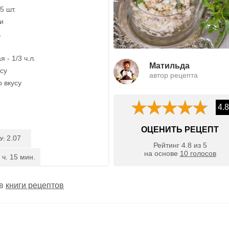
5 шт.
ки
.
 - 1/3 ч.л.
Матильда
усу
автор рецепта
о вкусу
4.8
ОЦЕНИТЬ РЕЦЕПТ
2.07
У:
Рейтинг
4.8
из
5
на основе
10
голосов
 ч. 15 мин.
 в
книги рецептов