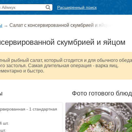
Расширенный поиск
ы
→
Салат с консервированной скумбрией и яйцом
нсервированной скумбрией и яйцом
тный рыбный салат, который сгодится и для обычного обеда
го застолья. Самая длительная операция - варка яиц.
ементарно и быстро.
ы
Фото готового блю
рвированная - 1 стандартная
4 шт.
 шт.