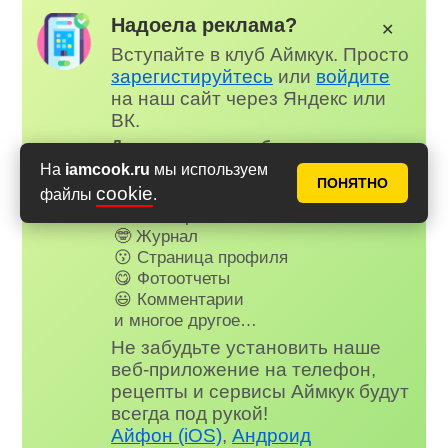
Надоела реклама?
✕
Вступайте в клуб Аймкук. Просто
зарегистируйтесь
или
войдите
на наш сайт через Яндекс или
ВК.
Для всех, кто в клубе...
На
iamcook.ru
мы используем
✅ Почти нет рекламы
ПОНЯТНО
cookie
📌 Книга рецептов
файлы
.
🤩 Планер питания
🤓 Журнал
😗 Страница профиля
😋 Фотоотчеты
😃 Комментарии
и многое другое…
Не забудьте установить наше
веб-приложение на телефон,
рецепты и сервисы Аймкук будут
всегда под рукой!
Айфон (iOS)
,
Андроид