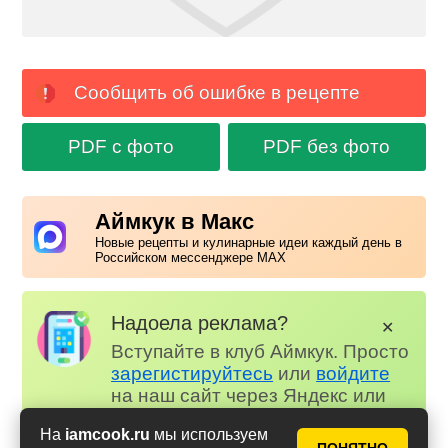
Сообщить об ошибке в рецепте
PDF с фото
PDF без фото
Аймкук в Макс
Новые рецепты и кулинарные идеи каждый день в
Российском мессенджере MAX
Надоела реклама?
✕
Вступайте в клуб Аймкук. Просто
зарегистируйтесь
или
войдите
на наш сайт через Яндекс или
ВК.
На
iamcook.ru
мы используем
Для всех, кто в клубе...