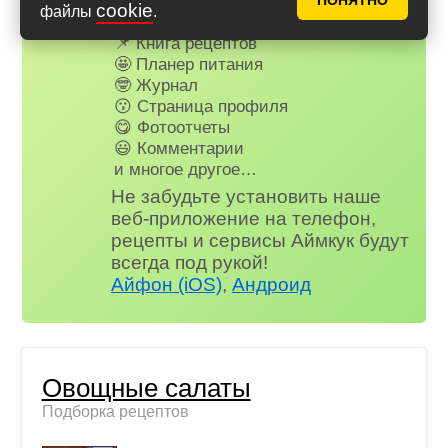
ПОНЯТНО
cookie
файлы
.
✅ Почти нет рекламы
📌 Книга рецептов
🤩 Планер питания
🤓 Журнал
😗 Страница профиля
😋 Фотоотчеты
😃 Комментарии
и многое другое…
Не забудьте установить наше
веб-приложение на телефон,
рецепты и сервисы Аймкук будут
всегда под рукой!
Айфон (iOS)
,
Андроид
Овощные салаты
Подборка рецептов