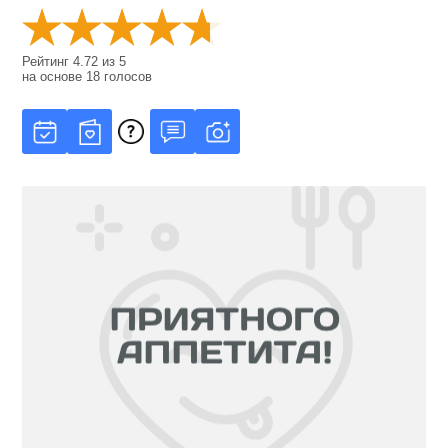
Рейтинг
4.72
из
5
на основе
18
голосов