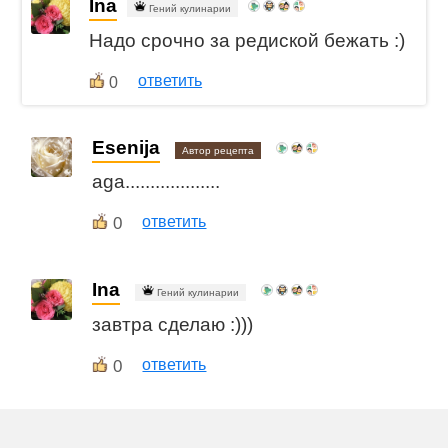
Ina
Гений кулинарии
Надо срочно за редиской бежать :)
ответить
0
Esenija
Автор рецепта
aga...................
0
ответить
Ina
Гений кулинарии
завтра сделаю :)))
0
ответить