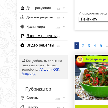
День рождения
385
Упорядочить рецеп
Детские рецепты
1548
Кухни мира
1968
Эконом рецепты
393
Видео рецепты
1
2
3
4
5
..
1396
Популярный ре
Как добавить ярлык на
главный экран Вашего
телефона:
Айфон (iOS)
,
Андроид
Рубрикатор
Салаты
2955
Закуски