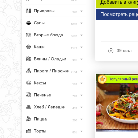
1456
Добавить в книг
Приправы
320
Посмотреть рец
Супы
1083
Вторые блюда
4682
Каши
1543
39 ккал
Блины / Оладьи
965
Пироги / Пирожки
2134
Популярный ре
Кексы
563
Печенье
728
Хлеб / Лепешки
433
Пицца
260
Торты
801