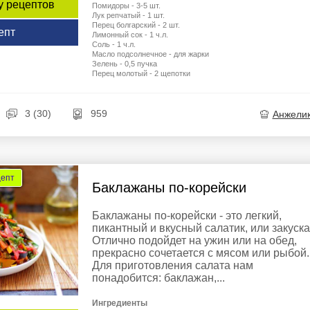
у рецептов
Помидоры - 3-5 шт.
Лук репчатый - 1 шт.
Перец болгарский - 2 шт.
епт
Лимонный сок - 1 ч.л.
Соль - 1 ч.л.
Масло подсолнечное - для жарки
Зелень - 0,5 пучка
Перец молотый - 2 щепотки
3 (30)
959
Анжели
цепт
Баклажаны по-корейски
Баклажаны по-корейски - это легкий,
пикантный и вкусный салатик, или закуска
Отлично подойдет на ужин или на обед,
прекрасно сочетается с мясом или рыбой.
Для приготовления салата нам
понадобится: баклажан,...
Ингредиенты