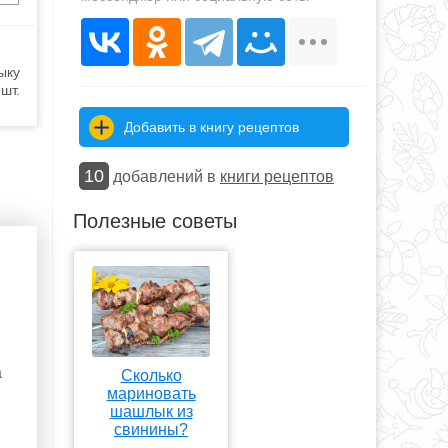
ыку
шт.
Добавить в книгу рецептов
10
добавлений в
книги рецептов
Полезные советы
а
Сколько
мариновать
шашлык из
свинины?