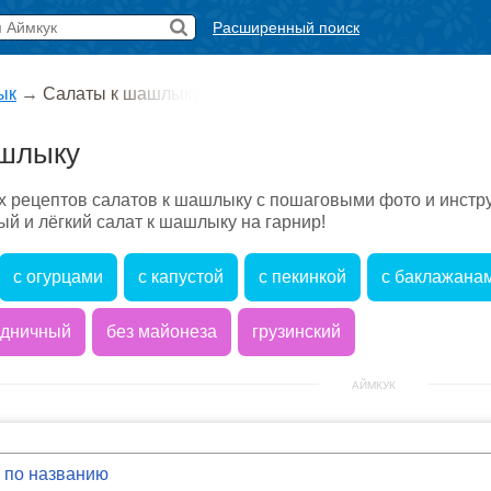
Расширенный поиск
ык
→
Салаты к шашлыку
ашлыку
х рецептов салатов к шашлыку с пошаговыми фото и инстру
ый и лёгкий салат к шашлыку на гарнир!
с огурцами
с капустой
с пекинкой
с баклажана
здничный
без майонеза
грузинский
АЙМКУК