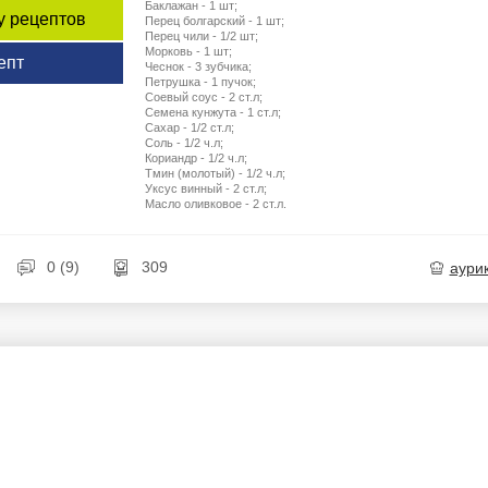
Баклажан - 1 шт;
у рецептов
Перец болгарский - 1 шт;
Перец чили - 1/2 шт;
Морковь - 1 шт;
епт
Чеснок - 3 зубчика;
Петрушка - 1 пучок;
Соевый соус - 2 ст.л;
Семена кунжута - 1 ст.л;
Сахар - 1/2 ст.л;
Соль - 1/2 ч.л;
Кориандр - 1/2 ч.л;
Тмин (молотый) - 1/2 ч.л;
Уксус винный - 2 ст.л;
Масло оливковое - 2 ст.л.
0 (9)
309
aури