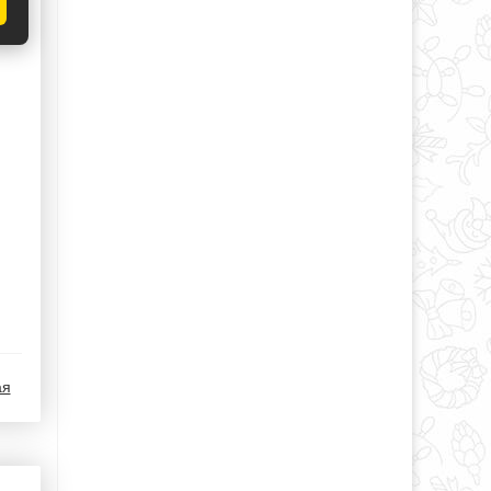
т
ю.
ая