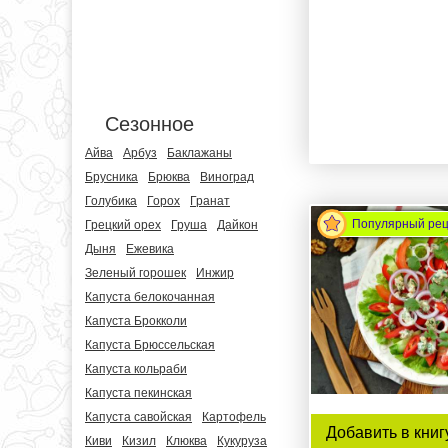
Сезонное
Айва
Арбуз
Баклажаны
Брусника
Брюква
Виноград
Голубика
Горох
Гранат
Популярный ре
Грецкий орех
Груша
Дайкон
Дыня
Ежевика
Зеленый горошек
Инжир
Капуста белокочанная
Капуста Брокколи
Капуста Брюссельская
Капуста кольраби
Капуста пекинская
Капуста савойская
Картофель
Добавить в книг
Киви
Кизил
Клюква
Кукуруза