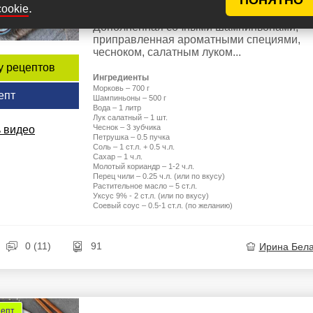
очень аппетитная закуска, которая украси
.
cookie
и праздничный стол, и повседневное мен
Дополненная сочными шампиньонами,
приправленная ароматными специями,
чесноком, салатным луком...
у рецептов
Ингредиенты
Морковь – 700 г
епт
Шампиньоны – 500 г
Вода – 1 литр
Лук салатный – 1 шт.
Чеснок – 3 зубчика
 видео
Петрушка – 0.5 пучка
Соль – 1 ст.л. + 0.5 ч.л.
Сахар – 1 ч.л.
Молотый кориандр – 1-2 ч.л.
Перец чили – 0.25 ч.л. (или по вкусу)
Растительное масло – 5 ст.л.
Уксус 9% - 2 ст.л. (или по вкусу)
Соевый соус – 0.5-1 ст.л. (по желанию)
0 (11)
91
Ирина Бел
цепт