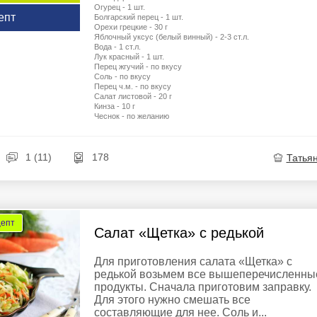
Огурец - 1 шт.
епт
Болгарский перец - 1 шт.
Орехи грецкие - 30 г
Яблочный уксус (белый винный) - 2-3 ст.л.
Вода - 1 ст.л.
Лук красный - 1 шт.
Перец жгучий - по вкусу
Соль - по вкусу
Перец ч.м. - по вкусу
Салат листовой - 20 г
Кинза - 10 г
Чеснок - по желанию
1 (11)
178
Татья
цепт
Салат «Щетка» с редькой
Для приготовления салата «Щетка» с
редькой возьмем все вышеперечисленны
продукты. Сначала приготовим заправку.
Для этого нужно смешать все
составляющие для нее. Соль и...