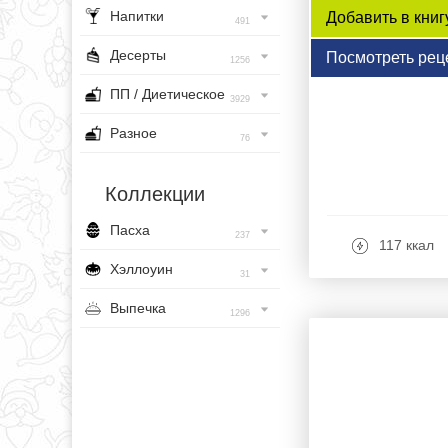
Напитки
Добавить в книг
491
Десерты
Посмотреть рец
1256
ПП / Диетическое
3929
Разное
76
Коллекции
Пасха
237
117 ккал
Хэллоуин
31
Выпечка
1296