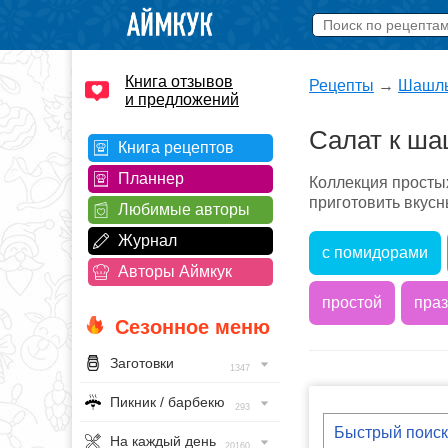
Книга отзывов
Рецепты
→
Шашл
и предложений
Салат к ш
Книга рецептов
Планнер
Коллекция просты
приготовить вкусн
Любимые авторы
Журнал
с помидорами
Авторы Аймкук
простой
пра
Сезонное меню
Заготовки
1347
Пикник / барбекю
293
На каждый день
20160