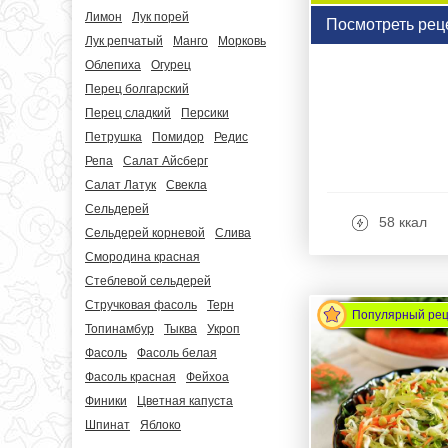
Лимон
Лук порей
Посмотреть рец
Лук репчатый
Манго
Морковь
Облепиха
Огурец
Перец болгарский
Перец сладкий
Персики
Петрушка
Помидор
Редис
Репа
Салат Айсберг
Салат Латук
Свекла
Сельдерей
58 ккал
Сельдерей корневой
Слива
Смородина красная
Стеблевой сельдерей
Стручковая фасоль
Терн
Популярный ре
Топинамбур
Тыква
Укроп
Фасоль
Фасоль белая
Фасоль красная
Фейхоа
Финики
Цветная капуста
Шпинат
Яблоко