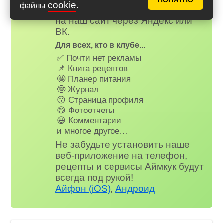
ПОНЯТНО
cookie
файлы
.
зарегистируйтесь
или
войдите
на наш сайт через Яндекс или
ВК.
Для всех, кто в клубе...
✅ Почти нет рекламы
📌 Книга рецептов
🤩 Планер питания
🤓 Журнал
😗 Страница профиля
😋 Фотоотчеты
😃 Комментарии
и многое другое…
Не забудьте установить наше
веб-приложение на телефон,
рецепты и сервисы Аймкук будут
всегда под рукой!
Айфон (iOS)
,
Андроид