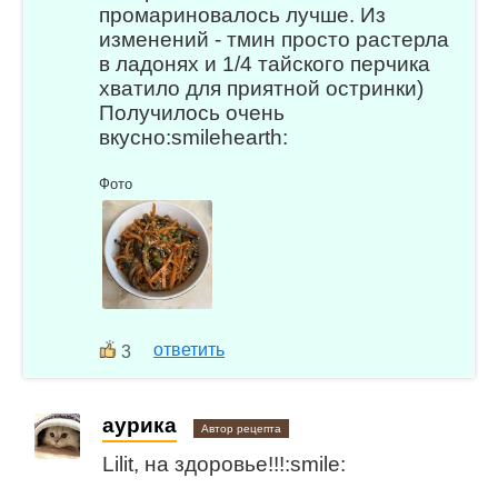
промариновалось лучше. Из
изменений - тмин просто растерла
в ладонях и 1/4 тайского перчика
хватило для приятной остринки)
Получилось очень
вкусно:smilehearth:
Фото
ответить
3
aурика
Автор рецепта
Lilit, на здоровье!!!:smile: