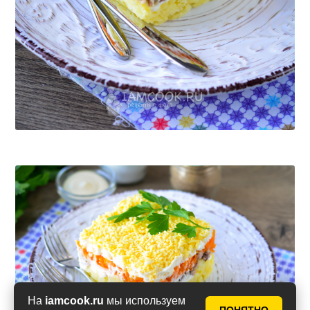
На
iamcook.ru
мы используем