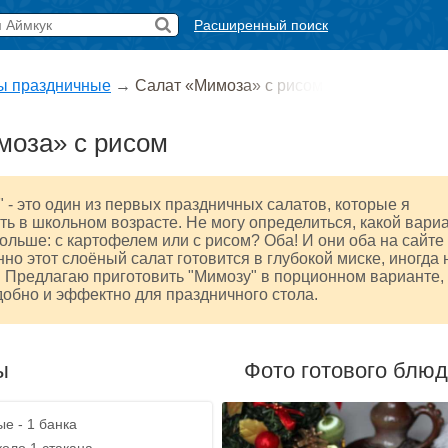
Расширенный поиск
ы праздничные
→
Салат «Мимоза» с рисом
моза» с рисом
 - это один из первых праздничных салатов, которые я
ть в школьном возрасте. Не могу определиться, какой вари
ольше: с картофелем или с рисом? Оба! И они оба на сайте
нно этот слоёный салат готовится в глубокой миске, иногда 
 Предлагаю приготовить "Мимозу" в порционном варианте,
добно и эффектно для праздничного стола.
ы
Фото готового блю
е - 1 банка
коло 1 стакана