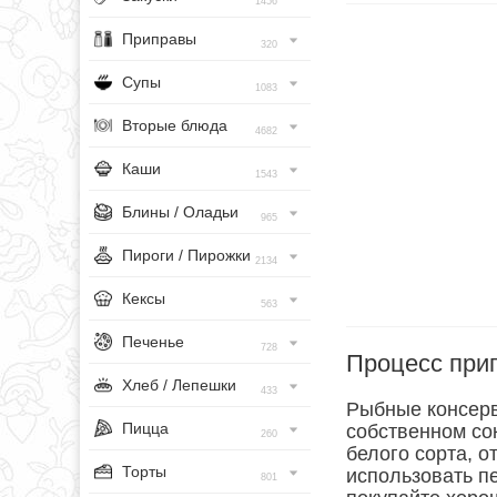
1456
Приправы
320
Супы
1083
Вторые блюда
4682
Каши
1543
Блины / Оладьи
965
Пироги / Пирожки
2134
Кексы
563
Печенье
728
Процесс при
Хлеб / Лепешки
433
Рыбные консерв
Пицца
собственном со
260
белого сорта, о
Торты
использовать п
801