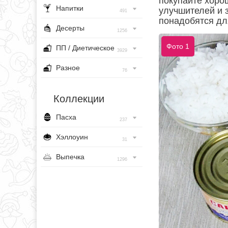
покупайте хоро
Напитки
улучшителей и 
491
понадобятся дл
Десерты
1256
Фото 1
ПП / Диетическое
3929
Разное
76
Коллекции
Пасха
237
Хэллоуин
31
Выпечка
1296