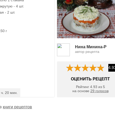
крутую - 4 шт.
я - 2 шт.
50 г
Нина Минина-Р
автор рецепта
4.9
ОЦЕНИТЬ РЕЦЕПТ
Рейтинг
4.93
из
5
на основе
29
голосов
 ч. 20 мин.
 в
книги рецептов