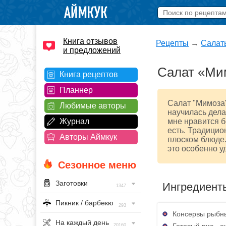
Книга отзывов
Рецепты
→
Салат
и предложений
Салат «Ми
Книга рецептов
Планнер
Салат "Мимоза"
Любимые авторы
научилась дела
Журнал
мне нравится б
есть. Традицио
Авторы Аймкук
плоском блюде.
это особенно у
Сезонное меню
Заготовки
Ингредиент
1347
Пикник / барбекю
293
Консервы рыбны
На каждый день
Готовый рис - о
20160