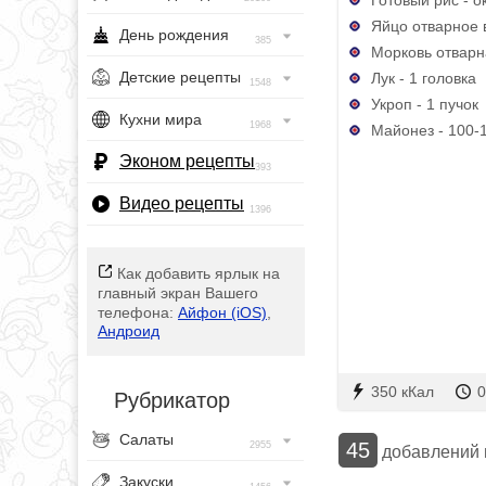
Яйцо отварное в
День рождения
385
Морковь отварна
Детские рецепты
Лук - 1 головка
1548
Укроп - 1 пучок
Кухни мира
1968
Майонез - 100-1
Эконом рецепты
393
Видео рецепты
1396
Как добавить ярлык на
главный экран Вашего
телефона:
Айфон (iOS)
,
Андроид
350 кКал
0
Рубрикатор
Салаты
45
2955
добавлений
Закуски