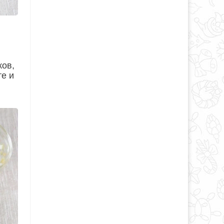
ков,
те и