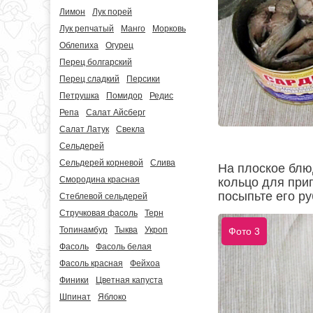
Лимон
Лук порей
Лук репчатый
Манго
Морковь
Облепиха
Огурец
Перец болгарский
Перец сладкий
Персики
Петрушка
Помидор
Редис
Репа
Салат Айсберг
Салат Латук
Свекла
Сельдерей
Сельдерей корневой
Слива
На плоское блю
Смородина красная
кольцо для при
посыпьте его ру
Стеблевой сельдерей
Стручковая фасоль
Терн
Топинамбур
Тыква
Укроп
Фото 3
Фасоль
Фасоль белая
Фасоль красная
Фейхоа
Финики
Цветная капуста
Шпинат
Яблоко