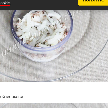
.
cookie
той моркови.