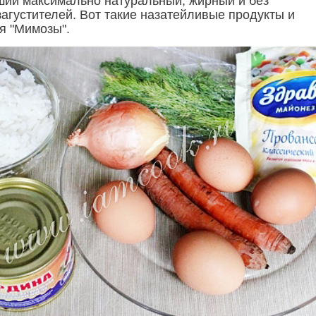
ший максимально натуральный, жирный и без
загустителей. Вот такие назатейливые продукты и
я "Мимозы".