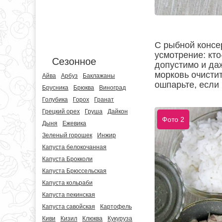
С рыбной консер
усмотрение: кто
Сезонное
допустимо и даж
морковь очистит
Айва
Арбуз
Баклажаны
ошпарьте, если 
Брусника
Брюква
Виноград
Голубика
Горох
Гранат
Грецкий орех
Груша
Дайкон
Фото 2
Дыня
Ежевика
Зеленый горошек
Инжир
Капуста белокочанная
Капуста Брокколи
Капуста Брюссельская
Капуста кольраби
Капуста пекинская
Капуста савойская
Картофель
Киви
Кизил
Клюква
Кукуруза