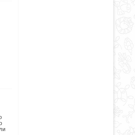
о
о
ли