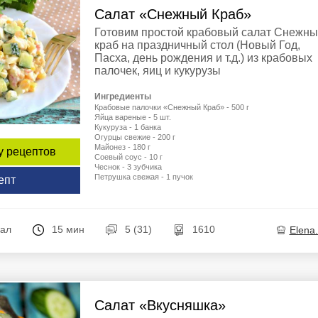
Салат «Снежный Краб»
Готовим простой крабовый салат Снежн
краб на праздничный стол (Новый Год,
Пасха, день рождения и т.д.) из крабовых
палочек, яиц и кукурузы
Ингредиенты
Крабовые палочки «Снежный Краб» - 500 г
Яйца вареные - 5 шт.
Кукуруза - 1 банка
Огурцы свежие - 200 г
Майонез - 180 г
у рецептов
Соевый соус - 10 г
Чеснок - 3 зубчика
Петрушка свежая - 1 пучок
епт
кал
15 мин
5 (31)
1610
Elena
Салат «Вкусняшка»