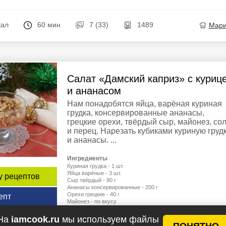
кал
60 мин
7 (33)
1489
Мар
Салат «Дамский каприз» с куриц
и ананасом
Нам понадобятся яйца, варёная куриная
грудка, консервированные ананасы,
грецкие орехи, твёрдый сыр, майонез, со
и перец. Нарезать кубиками куриную груд
и ананасы. ...
Ингредиенты
Куриная грудка - 1 шт.
Яйца варёные - 3 шт.
у рецептов
Сыр твёрдый - 80 г
Ананасы консервированные - 200 г
Орехи грецкие - 40 г
епт
Майонез - по вкусу
Соль, перец - по вкусу
На
iamcook.ru
мы используем файлы
ПОНЯТНО