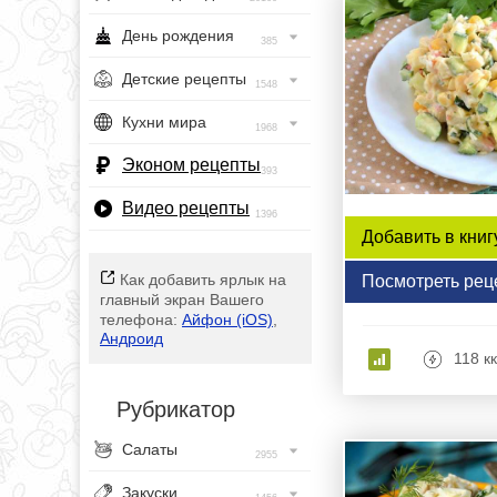
День рождения
385
Детские рецепты
1548
Кухни мира
1968
Эконом рецепты
393
Видео рецепты
1396
Добавить в книг
Как добавить ярлык на
Посмотреть рец
главный экран Вашего
телефона:
Айфон (iOS)
,
Андроид
118 к
Рубрикатор
Салаты
2955
Закуски