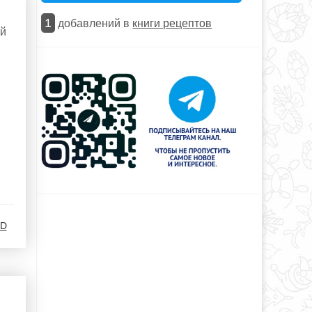
1
добавлений в
книги рецептов
ый
.D