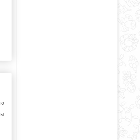
лю
й
бы