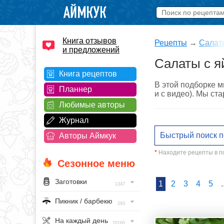
Книга отзывов
Рецепты
→
Салат
и предложений
Салаты с я
Книга рецептов
В этой подборке м
Планнер
и с видео). Мы ст
Любимые авторы
Журнал
Авторы Аймкук
*
Находите рецепты в по
Сезонное меню
Заготовки
1
2
3
4
5
.
1347
Пикник / барбекю
293
На каждый день
20160