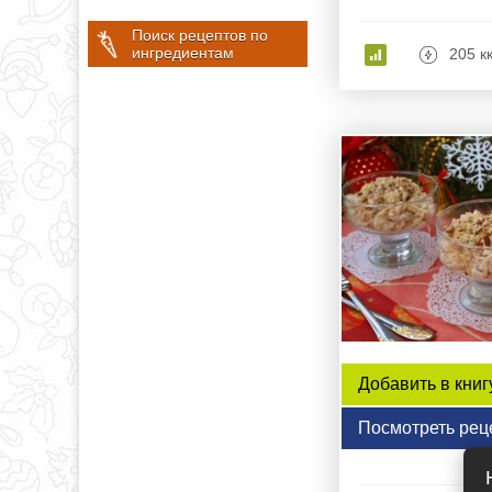
Поиск рецептов по
ингредиентам
205 к
Добавить в книг
Посмотреть рец