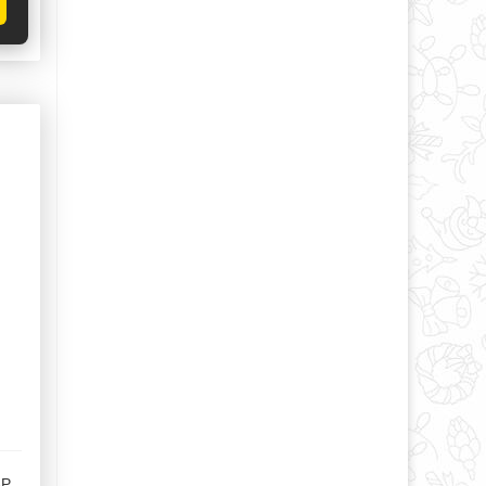
ка
-Р