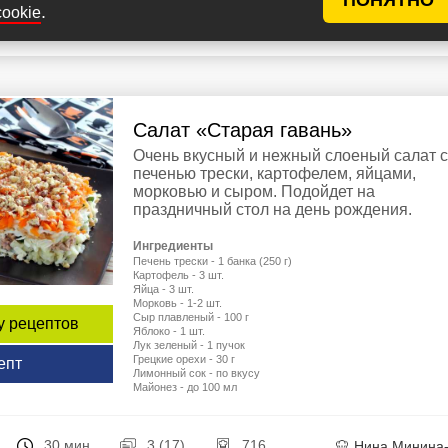
.
cookie
30 мин
6 (15)
1005
Анжели
Салат «Старая гавань»
Очень вкусный и нежный слоеный салат с
печенью трески, картофелем, яйцами,
морковью и сыром. Подойдет на
праздничный стол на день рождения.
Ингредиенты
Печень трески - 1 банка (250 г)
Картофель - 3 шт.
Яйца - 3 шт.
Морковь - 1-2 шт.
Сыр плавленый - 100 г
у рецептов
Яблоко - 1 шт.
Лук зеленый - 1 пучок
Грецкие орехи - 30 г
епт
Лимонный сок - по вкусу
Майонез - до 100 мл
30 мин
3 (17)
716
Нина Минина