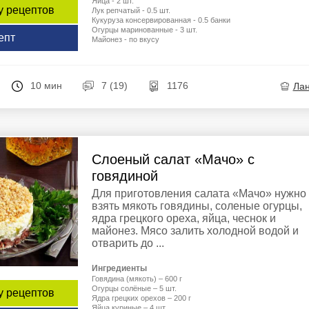
Яйца - 2 шт.
у рецептов
Лук репчатый - 0.5 шт.
Кукуруза консервированная - 0.5 банки
Огурцы маринованные - 3 шт.
епт
Майонез - по вкусу
10 мин
7 (19)
1176
Ла
Слоеный салат «Мачо» с
говядиной
Для приготовления салата «Мачо» нужно
взять мякоть говядины, соленые огурцы,
ядра грецкого ореха, яйца, чеснок и
майонез. Мясо залить холодной водой и
отварить до ...
Ингредиенты
Говядина (мякоть) – 600 г
Огурцы солёные – 5 шт.
у рецептов
Ядра грецких орехов – 200 г
Яйца куриные – 4 шт.