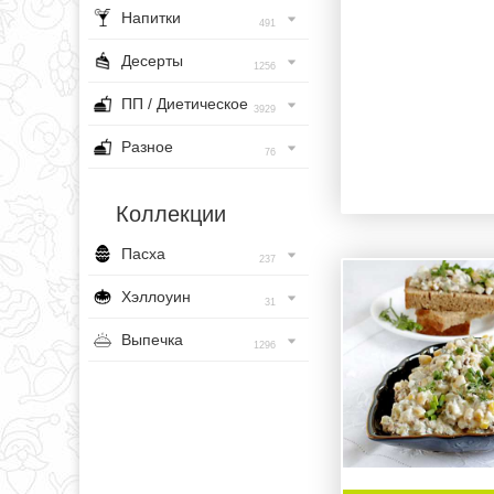
Напитки
491
Десерты
1256
ПП / Диетическое
3929
Разное
76
Коллекции
Пасха
237
Хэллоуин
31
Выпечка
1296