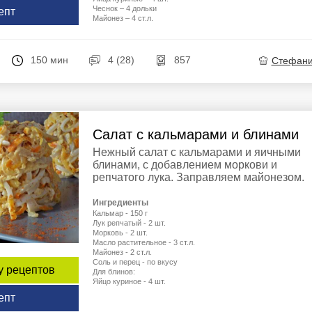
Чеснок – 4 дольки
епт
Майонез – 4 ст.л.
150 мин
4 (28)
857
Стефан
Салат с кальмарами и блинами
Нежный салат с кальмарами и яичными
блинами, с добавлением моркови и
репчатого лука. Заправляем майонезом.
Ингредиенты
Кальмар - 150 г
Лук репчатый - 2 шт.
Морковь - 2 шт.
Масло растительное - 3 ст.л.
Майонез - 2 ст.л.
Соль и перец - по вкусу
у рецептов
Для блинов:
Яйцо куриное - 4 шт.
епт