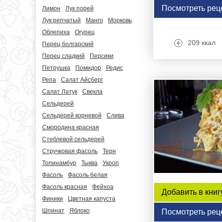
Посмотреть рец
Лимон
Лук порей
Лук репчатый
Манго
Морковь
Облепиха
Огурец
209 ккал
Перец болгарский
Перец сладкий
Персики
Петрушка
Помидор
Редис
Репа
Салат Айсберг
Салат Латук
Свекла
Сельдерей
Сельдерей корневой
Слива
Смородина красная
Стеблевой сельдерей
Стручковая фасоль
Терн
Топинамбур
Тыква
Укроп
Фасоль
Фасоль белая
Фасоль красная
Фейхоа
Добавить в книг
Финики
Цветная капуста
Шпинат
Яблоко
Посмотреть рец