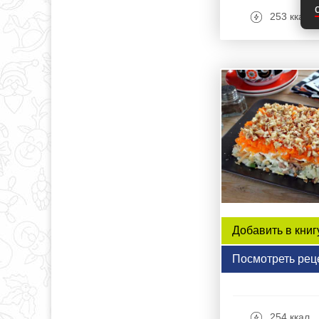
253 ккал
Добавить в книг
Посмотреть рец
254 ккал