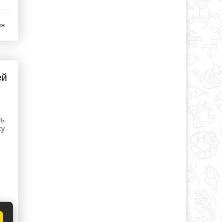
ия
ей
ль
ку