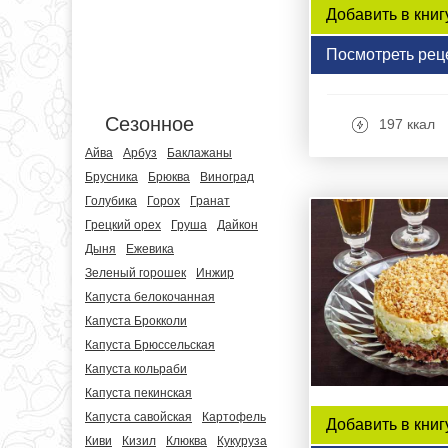
Добавить в книг
Посмотреть рец
Сезонное
197 ккал
Айва
Арбуз
Баклажаны
Брусника
Брюква
Виноград
Голубика
Горох
Гранат
Грецкий орех
Груша
Дайкон
Дыня
Ежевика
Зеленый горошек
Инжир
Капуста белокочанная
Капуста Брокколи
Капуста Брюссельская
Капуста кольраби
Капуста пекинская
Капуста савойская
Картофель
Добавить в книг
Киви
Кизил
Клюква
Кукуруза