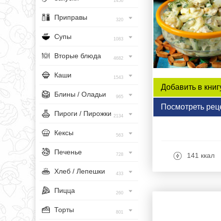
1456
Приправы
320
Супы
1083
Вторые блюда
4682
Каши
1543
Добавить в книг
Блины / Оладьи
965
Посмотреть рец
Пироги / Пирожки
2134
Кексы
563
Печенье
141 ккал
728
Хлеб / Лепешки
433
Пицца
260
Торты
801