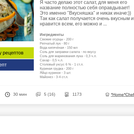
Я часто делаю этот салат, для меня его
название полностью себя оправдывает!
Это именно "Вкусняшка" и никак иначе:))
Так как салат получается очень вкусным и
нравится всем, его можно и ...
Ингредиенты
Свежие огурцы - 200 г
Репчатый лук - 80 г
Вода кипячёная - 150 мл
Соль для заправки салата - по вкусу
у рецептов
Соль для маринования лука - 0,3 ч.л.
Сахар - 0,5 ч.л.
епт
Столовый уксус 6 % - 1 ст.л.
Куриная грудка - 200 г
Яйцо куриное - 3 шт.
Майонез - 3-4 ст.л.
30 мин
5 (16)
1173
*Home*Chef