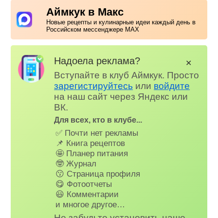
Аймкук в Макс
Новые рецепты и кулинарные идеи каждый день в
Российском мессенджере MAX
Надоела реклама?
✕
Вступайте в клуб Аймкук. Просто
зарегистируйтесь
или
войдите
на наш сайт через Яндекс или
ВК.
Для всех, кто в клубе...
✅ Почти нет рекламы
📌 Книга рецептов
🤩 Планер питания
🤓 Журнал
😗 Страница профиля
😋 Фотоотчеты
😃 Комментарии
и многое другое…
Не забудьте установить наше