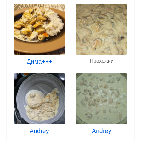
Дима+++
Прохожий
Andrey
Andrey