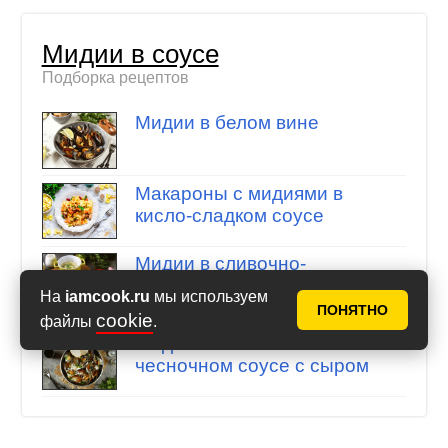
Мидии в соусе
Подборка рецептов
Мидии в белом вине
Макароны с мидиями в
кисло-сладком соусе
Мидии в сливочно-
чесночном соусе в
На
iamcook.ru
мы используем
духовке
ПОНЯТНО
cookie
файлы
.
Мидии в сливочно-
чесночном соусе с сыром