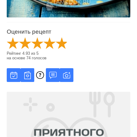
Оценить рецепт
Рейтинг
4.93
из
5
на основе
74
голосов