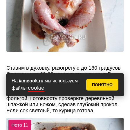
Ставим в духовку, разогретую до 180 градусов
С и запекаем 60-80 минут до готовности. Во
время запекания поливаем курицу
На
iamcook.ru
мы используем
ПОНЯТНО
образовавшимся соком. Если она начнет
cookie
файлы
.
сильно подрумяниваться, прикройте её
фольгой. Готовность проверьте деревянной
шпажкой или ножом, сделав глубокий прокол.
Если сок светлый, то курица готова.
Фото 11