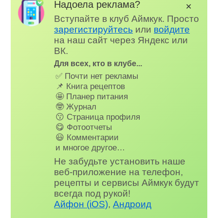
Надоела реклама?
✕
Вступайте в клуб Аймкук. Просто
зарегистируйтесь
или
войдите
на наш сайт через Яндекс или
ВК.
Для всех, кто в клубе...
✅ Почти нет рекламы
📌 Книга рецептов
🤩 Планер питания
🤓 Журнал
😗 Страница профиля
😋 Фотоотчеты
😃 Комментарии
и многое другое…
Не забудьте установить наше
веб-приложение на телефон,
рецепты и сервисы Аймкук будут
всегда под рукой!
Айфон (iOS)
,
Андроид