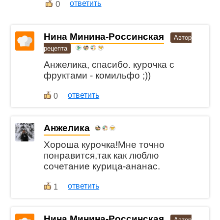
0
ответить
Нина Минина-Россинская
Автор
рецепта
Анжелика, спасибо. курочка с
фруктами - комильфо ;))
ответить
0
Анжелика
Хороша курочка!Мне точно
понравится,так как люблю
сочетание курица-ананас.
ответить
1
Нина Минина-Россинская
Автор