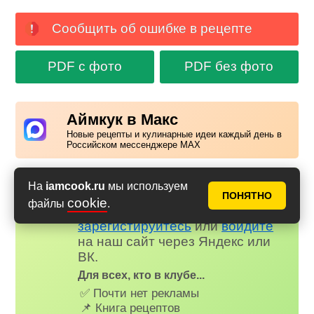
Сообщить об ошибке в рецепте
PDF с фото
PDF без фото
Аймкук в Макс
Новые рецепты и кулинарные идеи каждый день в
Российском мессенджере MAX
На
iamcook.ru
мы используем
Надоела реклама?
✕
ПОНЯТНО
cookie
файлы
.
Вступайте в клуб Аймкук. Просто
зарегистируйтесь
или
войдите
на наш сайт через Яндекс или
ВК.
Для всех, кто в клубе...
✅ Почти нет рекламы
📌 Книга рецептов