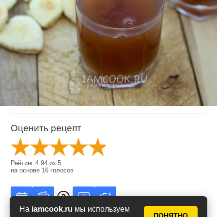
Оценить рецепт
Рейтинг
4.94
из
5
на основе
16
голосов
На
iamcook.ru
мы используем
ПОНЯТНО