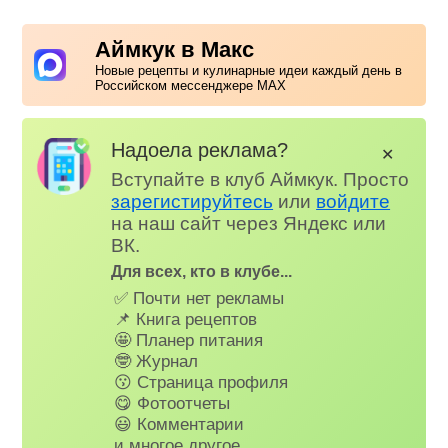
Аймкук в Макс
Новые рецепты и кулинарные идеи каждый день в
Российском мессенджере MAX
Надоела реклама?
✕
Вступайте в клуб Аймкук. Просто
зарегистируйтесь
или
войдите
на наш сайт через Яндекс или
ВК.
Для всех, кто в клубе...
✅ Почти нет рекламы
📌 Книга рецептов
🤩 Планер питания
🤓 Журнал
😗 Страница профиля
😋 Фотоотчеты
😃 Комментарии
и многое другое…