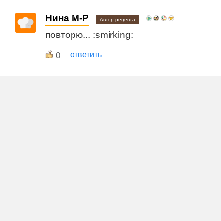
Нина М-Р
Автор рецепта
повторю... :smirking:
0
ответить