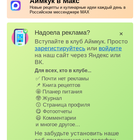
Аймкук в Макс
Новые рецепты и кулинарные идеи каждый день в
Российском мессенджере MAX
Надоела реклама?
✕
Вступайте в клуб Аймкук. Просто
зарегистируйтесь
или
войдите
на наш сайт через Яндекс или
ВК.
Для всех, кто в клубе...
✅ Почти нет рекламы
📌 Книга рецептов
🤩 Планер питания
🤓 Журнал
😗 Страница профиля
😋 Фотоотчеты
😃 Комментарии
и многое другое…
Не забудьте установить наше