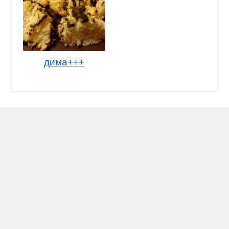
дима+++