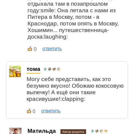
отдыхала там в позапрошлом
году:smile: Она летала с нами из
Питера в Москву, потом - в
Краснодар, потом опять в Москву,
Хошимин... путешественница-
доска:laughing:
0
ответить
тома
Могу себе представить, как это
безумно вкусно! Обожаю кокосовую
выпечку! А ещё они такие
красивушие!:clapping:
ответить
0
Матильда
Автор рецепта