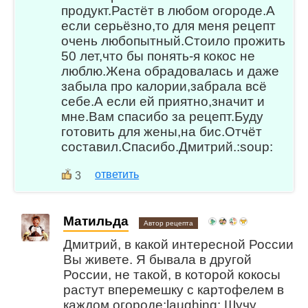
продукт.Растёт в любом огороде.А
если серьёзно,то для меня рецепт
очень любопытный.Стоило прожить
50 лет,что бы понять-я кокос не
люблю.Жена обрадовалась и даже
забыла про калории,забрала всё
себе.А если ей приятно,значит и
мне.Вам спасибо за рецепт.Буду
готовить для жены,на бис.Отчёт
составил.Спасибо.Дмитрий.:soup:
ответить
3
Матильда
Автор рецепта
Дмитрий, в какой интересной России
Вы живете. Я бывала в другой
России, не такой, в которой кокосы
растут вперемешку с картофелем в
каждом огороде:laughing: Шучу,