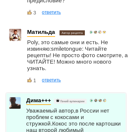
предисловие?
3
ответить
Матильда
Автор рецепта
Poly, это самые они и есть. Не
извиняю:smiletongue: Читайте
рецепты! Не просто фото смотрите, а
ЧИТАЙТЕ! Можно много нового
узнать.
1
ответить
Дима+++
Гений кулинарии
Уважаемый автор,в России нет
проблем с кокосами и
стружкой.Кокос это после картошки
наш второй любимый