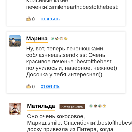
Красивые какие
печенки!:smilehearth::bestofthebest:
ответить
0
Марина
Ну, вот, теперь печенюшками
соблазняешь:sendkiss: Очень
красивое печенье :bestofthebest:
получилось и, наверное, нежное))
Досочка у тебя интересная))
ответить
0
Матильда
Автор рецепта
Оно очень кокосовое,
Мариш:smile: Спасибочки!:bestofthebest
доску привезла из Питера, когда