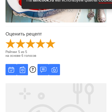
На
iamcook.ru
мы используем файлы
Оценить рецепт
Рейтинг
5
из
5
на основе
6
голосов