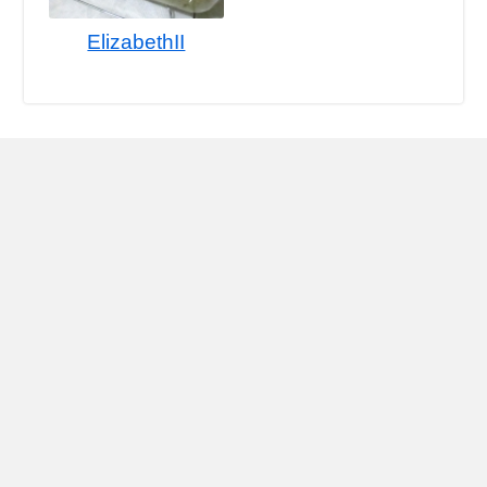
ElizabethII