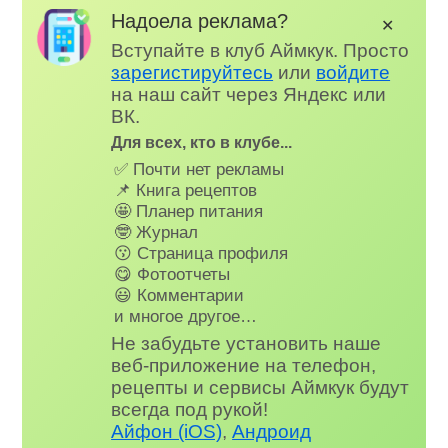
Надоела реклама?
✕
Вступайте в клуб Аймкук. Просто
зарегистируйтесь
или
войдите
на наш сайт через Яндекс или
ВК.
Для всех, кто в клубе...
✅ Почти нет рекламы
📌 Книга рецептов
🤩 Планер питания
🤓 Журнал
😗 Страница профиля
😋 Фотоотчеты
😃 Комментарии
и многое другое…
Не забудьте установить наше
веб-приложение на телефон,
рецепты и сервисы Аймкук будут
всегда под рукой!
Айфон (iOS)
,
Андроид