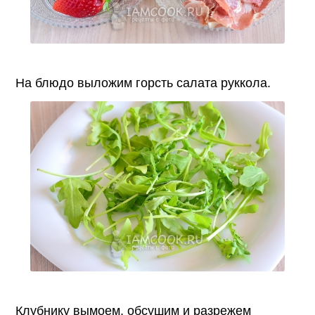
На блюдо выложим горсть салата руккола.
Клубнику вымоем, обсушим и разрежем