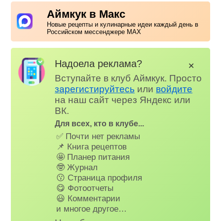
Аймкук в Макс
Новые рецепты и кулинарные идеи каждый день в
Российском мессенджере MAX
Надоела реклама?
✕
Вступайте в клуб Аймкук. Просто
зарегистируйтесь
или
войдите
на наш сайт через Яндекс или
ВК.
Для всех, кто в клубе...
✅ Почти нет рекламы
📌 Книга рецептов
🤩 Планер питания
🤓 Журнал
😗 Страница профиля
😋 Фотоотчеты
😃 Комментарии
и многое другое…