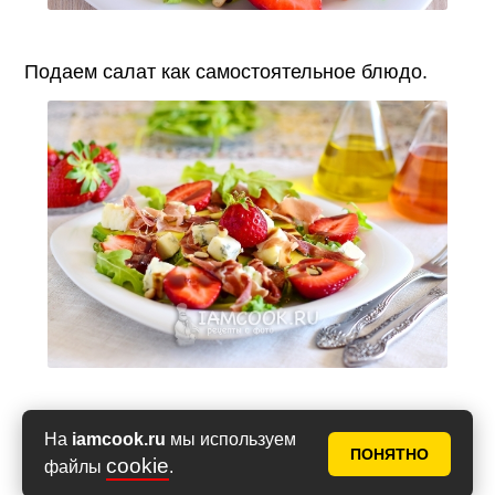
Подаем салат как самостоятельное блюдо.
Перемешиваем все ингредиенты
На
iamcook.ru
мы используем
непосредственно перед распределением по
ПОНЯТНО
cookie
файлы
.
порционным тарелкам. Салат придется по