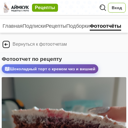
Рецепты
Вход
Главная
Подписки
Рецепты
Подборки
Фотоотчёты
Вернуться к фотоотчетам
Фотоотчет по рецепту
📖
Шоколадный торт с кремом чиз и вишней