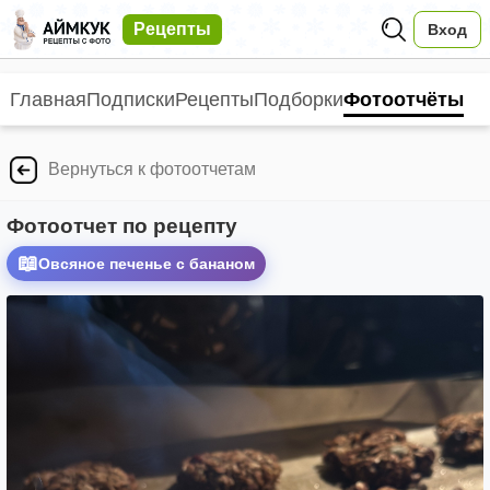
Рецепты
Вход
Главная
Подписки
Рецепты
Подборки
Фотоотчёты
Вернуться к фотоотчетам
Фотоотчет по рецепту
📖
Овсяное печенье с бананом