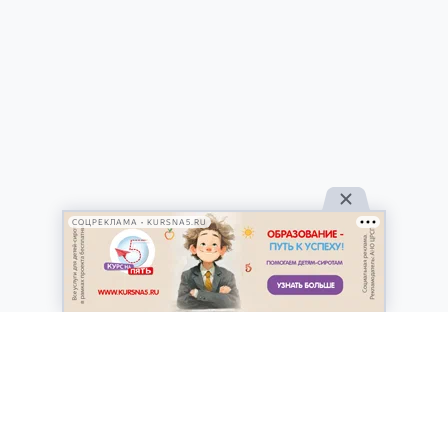
СОЦРЕКЛАМА • KURSNA5.RU