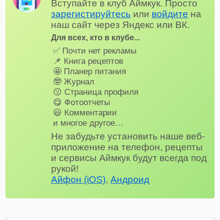
Вступайте в клуб Аймкук. Просто
зарегистируйтесь
или
войдите
на
наш сайт через Яндекс или ВК.
Для всех, кто в клубе...
✅ Почти нет рекламы
📌 Книга рецептов
🤩 Планер питания
🤓 Журнал
😗 Страница профиля
😋 Фотоотчеты
😃 Комментарии
и многое другое…
Не забудьте установить наше веб-
приложение на телефон, рецепты
и сервисы Аймкук будут всегда под
рукой!
Айфон (iOS)
,
Андроид