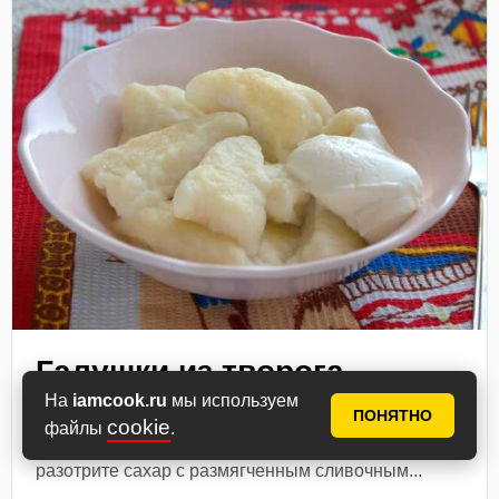
Галушки из творога
На
iamcook.ru
мы используем
Вот ингредиенты для творожных галушек.
ПОНЯТНО
cookie
файлы
.
Подготовьте творог, яйцо, сахар, муку, соду и
сливочное масло или маргарин. Для теста сначала
разотрите сахар с размягченным сливочным...