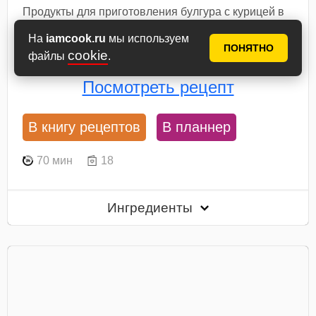
Продукты для приготовления булгура с курицей в
мультиварке - перед вами. Я использую куриную
грудку. Можно взять любую часть курицы: бедра,
На
iamcook.ru
мы используем
ПОНЯТНО
крылья, окорочка. В чашу мультиварки налейте
cookie
файлы
.
растительное масло,...
Посмотреть рецепт
В книгу рецептов
В планнер
70 мин
18
Ингредиенты