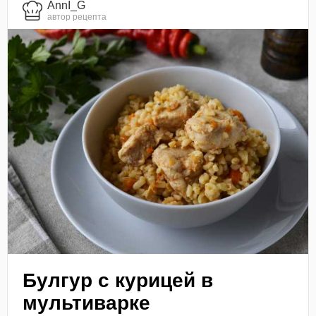
AnnI_G
автор рецепта
Булгур с курицей в
мультиварке