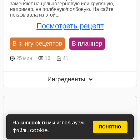
заменяют на цельнозерновую или крупяную,
например, на полбяную/полбовую. На сайте
показывала из этой...
Посмотреть рецепт
В книгу рецептов
В планнер
25 мин
16
41
Ингредиенты
На
iamcook.ru
мы используем
ПОНЯТНО
cookie
файлы
.