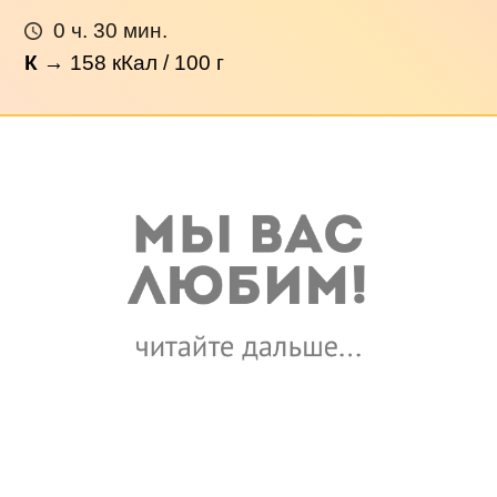
0 ч. 30 мин.
К
→
158
кКал / 100 г