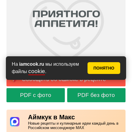
На
iamcook.ru
мы используем
ПОНЯТНО
cookie
файлы
.
Сообщить об ошибке в рецепте
PDF с фото
PDF без фото
Аймкук в Макс
Новые рецепты и кулинарные идеи каждый день в
Российском мессенджере MAX