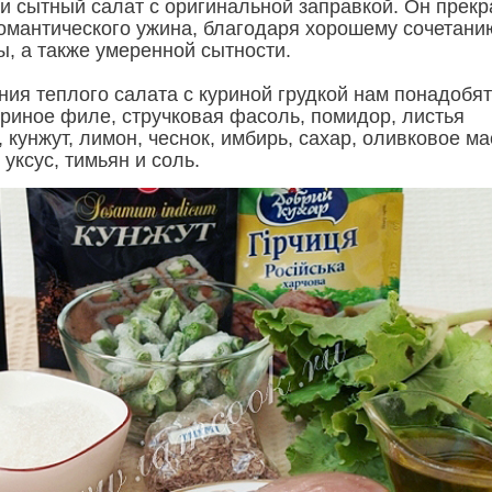
и сытный салат с оригинальной заправкой. Он прекр
омантического ужина, благодаря хорошему сочетани
ы, а также умеренной сытности.
ния теплого салата с куриной грудкой нам понадобя
уриное филе, стручковая фасоль, помидор, листья
, кунжут, лимон, чеснок, имбирь, сахар, оливковое ма
уксус, тимьян и соль.