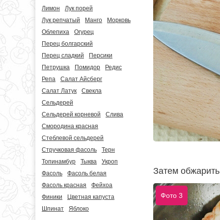
Лимон
Лук порей
Лук репчатый
Манго
Морковь
Облепиха
Огурец
Перец болгарский
Перец сладкий
Персики
Петрушка
Помидор
Редис
Репа
Салат Айсберг
Салат Латук
Свекла
Сельдерей
Сельдерей корневой
Слива
Смородина красная
Стеблевой сельдерей
Стручковая фасоль
Терн
Топинамбур
Тыква
Укроп
Затем обжарить
Фасоль
Фасоль белая
Фасоль красная
Фейхоа
Фото 3
Финики
Цветная капуста
Шпинат
Яблоко