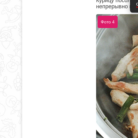
Курицу посолит
непрерывно по
Фото 4