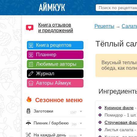
Книга отзывов
Рецепты
→
Салат
и предложений
Тёплый сал
Книга рецептов
Планнер
Вкусный теплый
Любимые авторы
обеда, как пол
Журнал
Авторы Аймкук
Ингредиент
Сезонное меню
Куриное филе
-
Заготовки
1347
Помидор - 1 шт.
Стручковая фа
Пикник / барбекю
293
Листья салата -
На каждый день
Кунжут - по вкус
20160