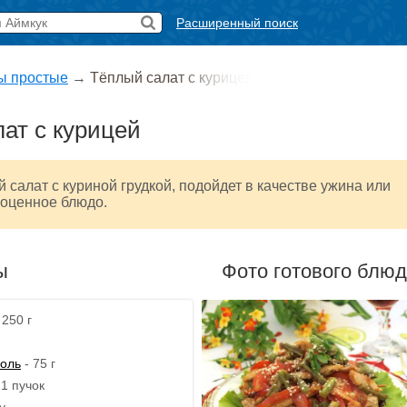
Расширенный поиск
ы простые
→
Тёплый салат с курицей
ат с курицей
 салат с куриной грудкой, подойдет в качестве ужина или
ноценное блюдо.
ы
Фото готового блю
 250 г
соль
- 75 г
 1 пучок
у