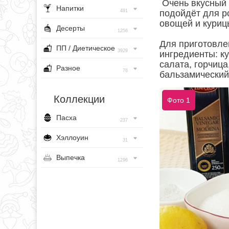
Очень вкусный 
Напитки
491
подойдёт для р
овощей и куриц
Десерты
1256
Для приготовле
ПП / Диетическое
3929
ингредиенты: к
салата, горчица
Разное
76
бальзамический 
Коллекции
Фото 1
Пасха
237
Хэллоуин
31
Выпечка
1296