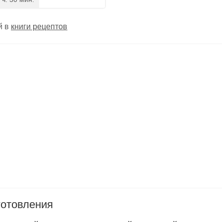
й в
книги рецептов
готовления