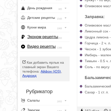
Оливковое масл
День рождения
385
Заправка:
Детские рецепты
1548
Оливковое масл
Кухни мира
1968
Лимонный сок - 
Эконом рецепты
Цедра лимона - 
393
Горчица - 2 ч. л.
Видео рецепты
1396
Чеснок - 1 зубок
Имбирь - мален
Тимьян - 0.5 ч. 
Как добавить ярлык на
Соль - по вкусу
главный экран Вашего
телефона:
Айфон (iOS)
,
Андроид
Бальзамичес
Бальзамический у
Рубрикатор
Сахар - 1 ст. л.
Салаты
2955
Закуски
162 кКал
0