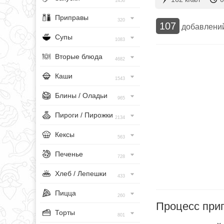
1456
Приправы
320
107
добавлени
Супы
1083
Вторые блюда
4682
Каши
1543
Блины / Оладьи
965
Пироги / Пирожки
2134
Кексы
563
Печенье
728
Хлеб / Лепешки
433
Пицца
260
Процесс при
Торты
801