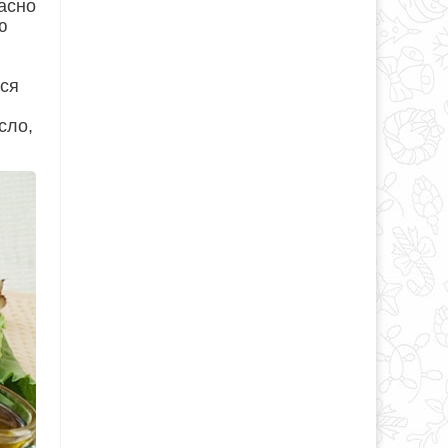
асно
ю
тся
сло,