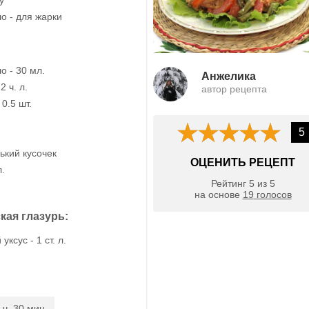
о - для жарки
о - 30 мл.
Анжелика
2 ч. л.
автор рецепта
0.5 шт.
5
ький кусочек
ОЦЕНИТЬ РЕЦЕПТ
л.
Рейтинг
5
из
5
на основе
19
голосов
кая глазурь:
ксус - 1 ст. л.
 ч. 30 мин.