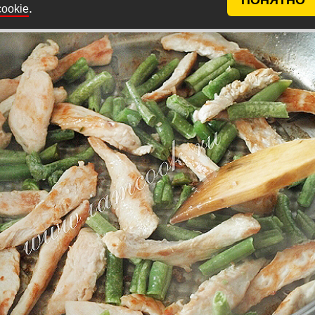
ь, добавить стручковую фасоль и обжаривать 5-7 мин
.
cookie
мешивая.