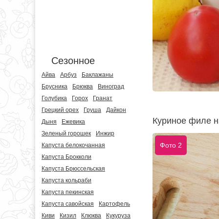
Сезонное
Айва
Арбуз
Баклажаны
Брусника
Брюква
Виноград
Голубика
Горох
Гранат
Грецкий орех
Груша
Дайкон
Куриное филе н
Дыня
Ежевика
Зеленый горошек
Инжир
Фото 2
Капуста белокочанная
Капуста Брокколи
Капуста Брюссельская
Капуста кольраби
Капуста пекинская
Капуста савойская
Картофель
Киви
Кизил
Клюква
Кукуруза