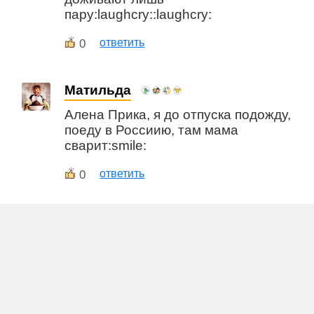
пару:laughcry::laughcry:
0
ответить
Матильда
Алена Прика, я до отпуска подожду,
поеду в Россиию, там мама
сварит:smile:
0
ответить