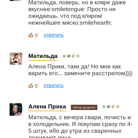
Матильда, поверь, но в кляре даже
вкуснее:smiletongue: Просто не
ожидаешь, что под кляром
нежнейшее мяско:smilehearth:
0
ответить
Матильда
Алена Прика, таки да! Но мне как
варить его... замените расстрелом))))
0
ответить
Алена Прика
Автор рецепта
Матильда, с вечера свари, почисть и
в холодильник. Я покупаю сразу по 4-
5 штук, ибо до утра из сваренных
доживают лишь