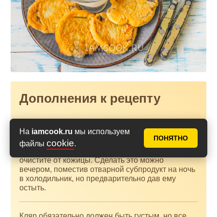
Дополнения к рецепту
Единственный минус этого блюда - очень долгое
На
iamcook.ru
мы используем
приготовление, поэтому будет гораздо проще,
ПОНЯТНО
если вы отварите свиной или говяжий язык
cookie
файлы
.
заранее в течение 2 часов, а после тщательно
очистите от кожицы. Сделать это можно
вечером, поместив отварной субпродукт на ночь
в холодильник, но предварительно дав ему
остыть.
Кляр обязательно должен быть густым, но все