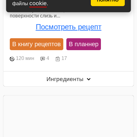
ПОНЯТНО
cookie
файлы
.
несколько свиных языков, поэтому я варила их
вместе. Промойте язык, соскоблите с его
поверхности слизь и...
Посмотреть рецепт
В книгу рецептов
В планнер
120 мин
4
17
Ингредиенты