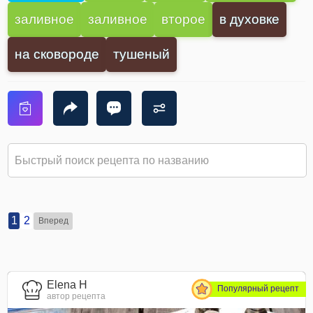
заливное
заливное
второе
в духовке
на сковороде
тушеный
1
2
Вперед
Elena H
Популярный рецепт
автор рецепта