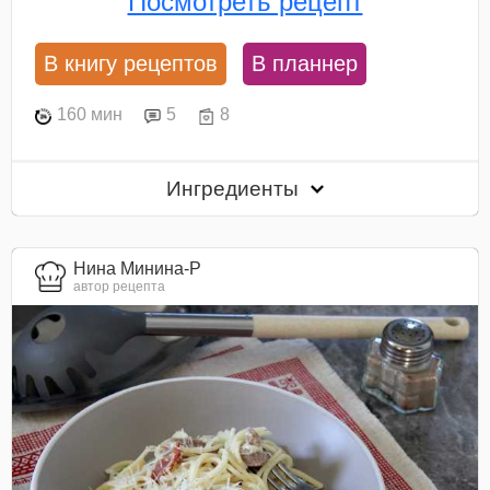
Посмотреть рецепт
В книгу рецептов
В планнер
160 мин
5
8
Ингредиенты
Нина Минина-Р
автор рецепта