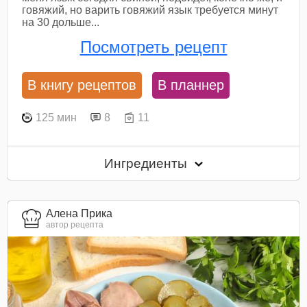
говяжий, но варить говяжий язык требуется минут
на 30 дольше...
Посмотреть рецепт
В книгу рецептов
В планнер
125 мин
8
11
Ингредиенты
Алена Прика
автор рецепта