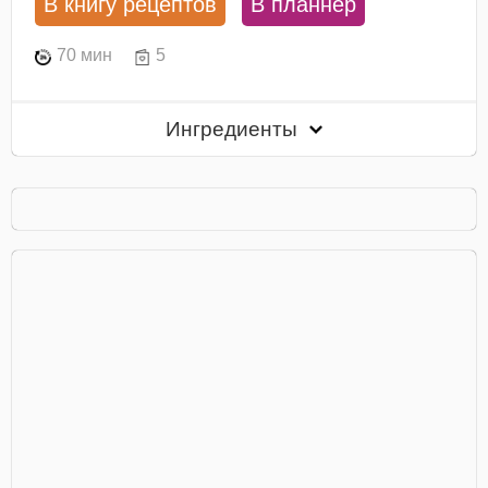
В книгу рецептов
В планнер
70 мин
5
Ингредиенты