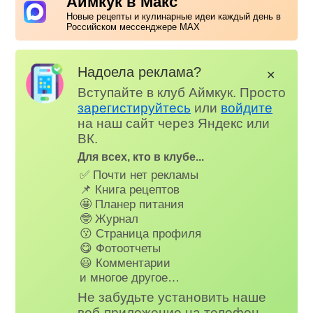
Аймкук в Макс
Новые рецепты и кулинарные идеи каждый день в
Российском мессенджере MAX
Надоела реклама?
✕
Вступайте в клуб Аймкук. Просто
зарегистируйтесь
или
войдите
на наш сайт через Яндекс или
ВК.
Для всех, кто в клубе...
✅ Почти нет рекламы
📌 Книга рецептов
🤩 Планер питания
🤓 Журнал
😗 Страница профиля
😋 Фотоотчеты
😃 Комментарии
и многое другое…
Не забудьте установить наше
веб-приложение на телефон,