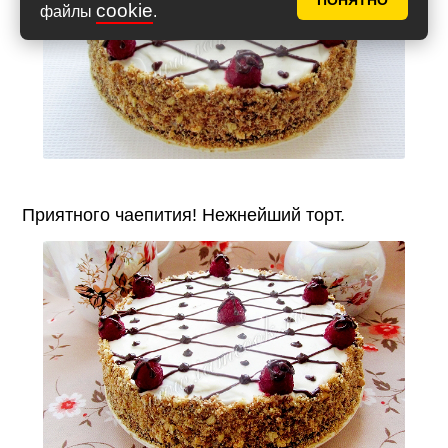
ПОНЯТНО
cookie
файлы
.
Приятного чаепития! Нежнейший торт.