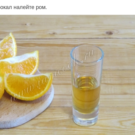
бокал налейте ром.