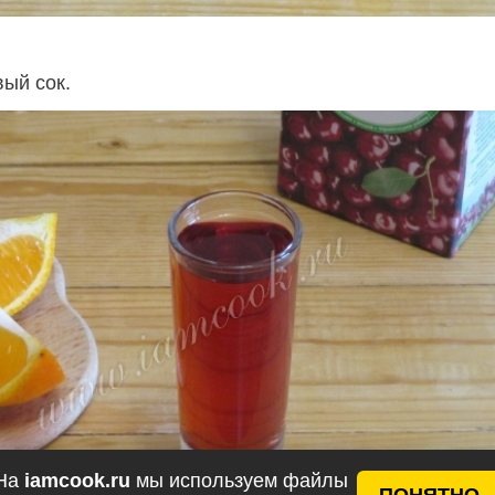
ый сок.
На
iamcook.ru
мы используем файлы
ПОНЯТНО