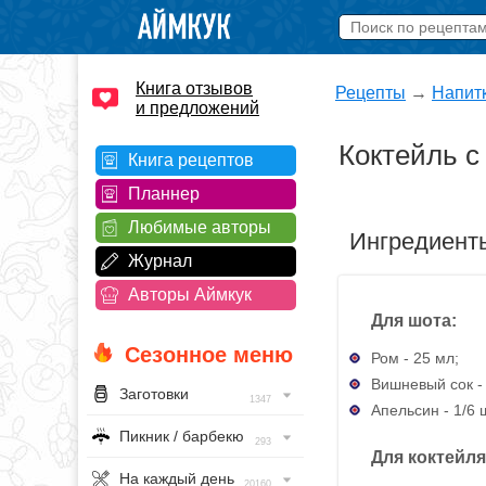
Книга отзывов
Рецепты
→
Напит
и предложений
Коктейль 
Книга рецептов
Планнер
Любимые авторы
Ингредиент
Журнал
Авторы Аймкук
Для шота:
Сезонное меню
Ром - 25 мл;
Вишневый сок -
Заготовки
1347
Апельсин - 1/6 
Пикник / барбекю
293
Для коктейля
На каждый день
20160