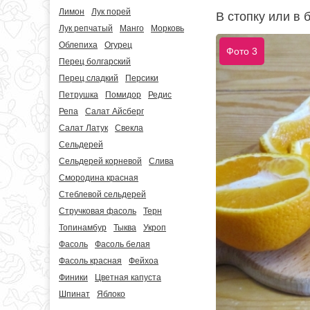
Лимон
Лук порей
В стопку или в 
Лук репчатый
Манго
Морковь
Облепиха
Огурец
Фото 3
Перец болгарский
Перец сладкий
Персики
Петрушка
Помидор
Редис
Репа
Салат Айсберг
Салат Латук
Свекла
Сельдерей
Сельдерей корневой
Слива
Смородина красная
Стеблевой сельдерей
Стручковая фасоль
Терн
Топинамбур
Тыква
Укроп
Фасоль
Фасоль белая
Фасоль красная
Фейхоа
Финики
Цветная капуста
Шпинат
Яблоко