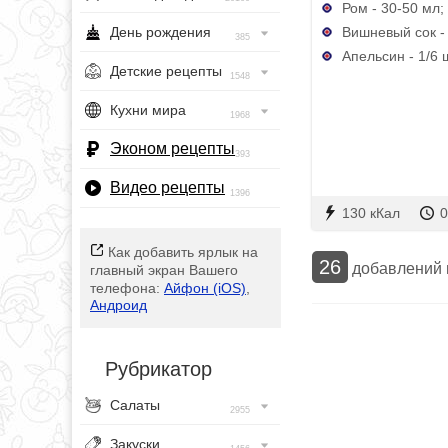
Ром - 30-50 мл;
Вишневый сок -
День рождения
385
Апельсин - 1/6 
Детские рецепты
1548
Кухни мира
1968
Эконом рецепты
393
Видео рецепты
1396
130 кКал
0
Как добавить ярлык на
26
добавлений
главный экран Вашего
телефона:
Айфон (iOS)
,
Андроид
Рубрикатор
Салаты
2955
Закуски