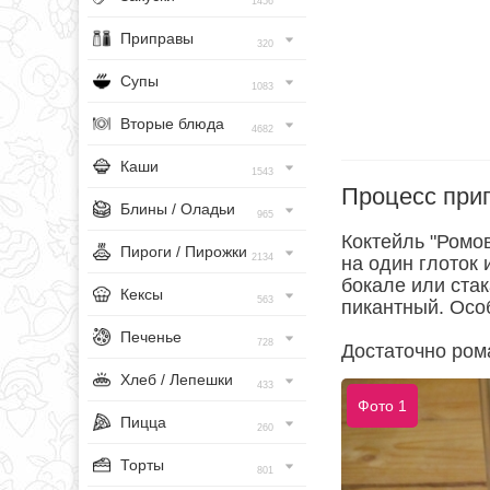
1456
Приправы
320
Супы
1083
Вторые блюда
4682
Каши
1543
Процесс при
Блины / Оладьи
965
Коктейль "Ромов
Пироги / Пирожки
2134
на один глоток 
бокале или стак
Кексы
563
пикантный. Осо
Печенье
728
Достаточно ром
Хлеб / Лепешки
433
Фото 1
Пицца
260
Торты
801