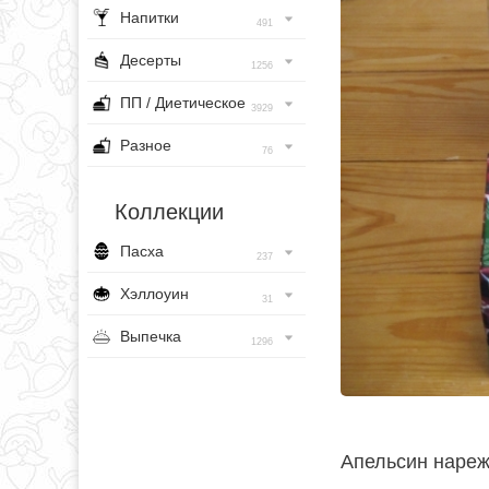
Напитки
491
Десерты
1256
ПП / Диетическое
3929
Разное
76
Коллекции
Пасха
237
Хэллоуин
31
Выпечка
1296
Апельсин нарежь