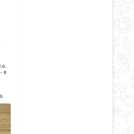
.е.
- в
а.