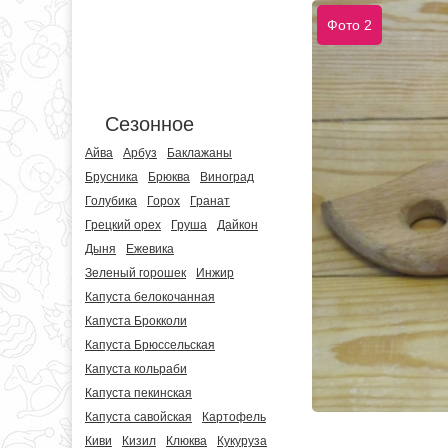
Фото 2
Сезонное
Айва
Арбуз
Баклажаны
Брусника
Брюква
Виноград
Голубика
Горох
Гранат
Грецкий орех
Груша
Дайкон
Дыня
Ежевика
Зеленый горошек
Инжир
Капуста белокочанная
Капуста Брокколи
Капуста Брюссельская
Капуста кольраби
Капуста пекинская
Капуста савойская
Картофель
Киви
Кизил
Клюква
Кукуруза