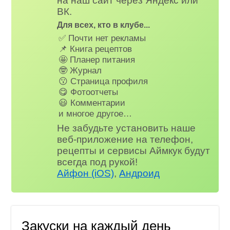
на наш сайт через Яндекс или
ВК.
Для всех, кто в клубе...
✅ Почти нет рекламы
📌 Книга рецептов
🤩 Планер питания
🤓 Журнал
😗 Страница профиля
😋 Фотоотчеты
😃 Комментарии
и многое другое…
Не забудьте установить наше
веб-приложение на телефон,
рецепты и сервисы Аймкук будут
всегда под рукой!
Айфон (iOS)
,
Андроид
Закуски на каждый день