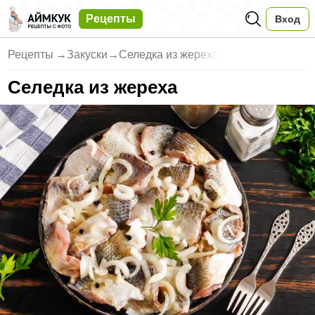
Рецепты
Вход
Рецепты
→
Закуски
→
Селедка из жереха
Селедка из жереха