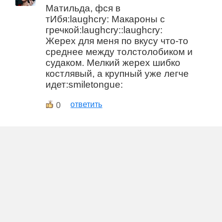
Матильда, фся в
тИбя:laughcry: Макароны с
гречкой:laughcry::laughcry:
Жерех для меня по вкусу что-то
среднее между толстолобиком и
судаком. Мелкий жерех шибко
костлявый, а крупный уже легче
идет:smiletongue:
0
ответить