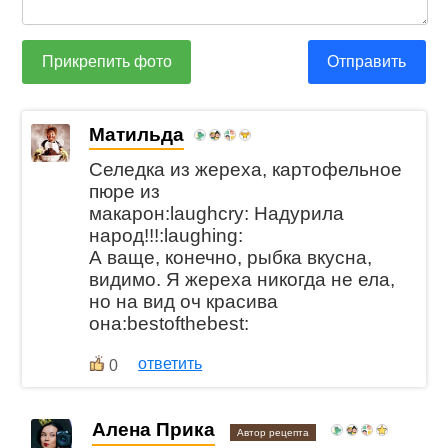
Прикрепить фото
Отправить
Матильда
Селедка из жереха, картофельное
пюре из
макарон:laughcry: Надурила
народ!!!:laughing:
А ваще, конечно, рыбка вкусна,
видимо. Я жереха никогда не ела,
но на вид оч красива
она:bestofthebest:
ответить
0
Алена Прика
Автор рецепта