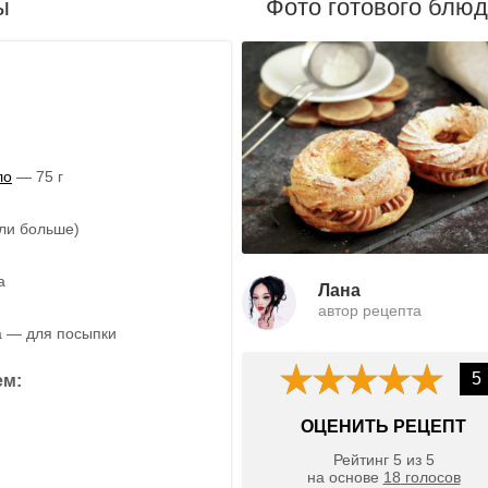
ы
Фото готового блю
ло
— 75 г
или больше)
а
Лана
автор рецепта
а — для посыпки
5
ем:
ОЦЕНИТЬ РЕЦЕПТ
Рейтинг
5
из
5
на основе
18
голосов