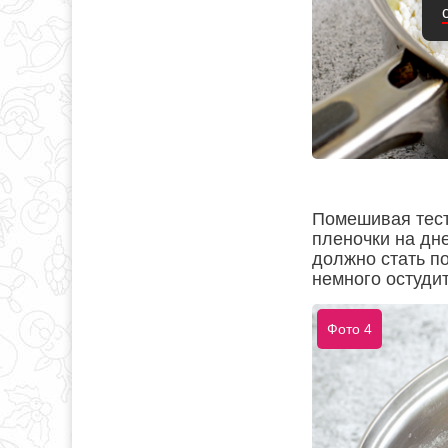
Помешивая тест
пленочки на дне
должно стать по
немного остудит
Фото 4