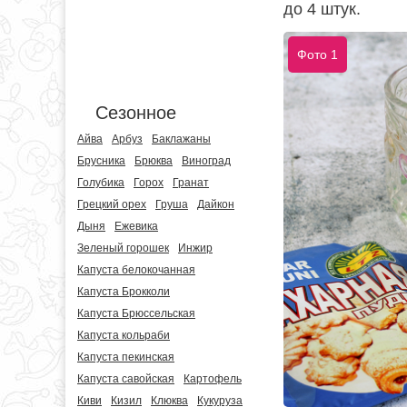
до 4 штук.
Фото 1
Сезонное
Айва
Арбуз
Баклажаны
Брусника
Брюква
Виноград
Голубика
Горох
Гранат
Грецкий орех
Груша
Дайкон
Дыня
Ежевика
Зеленый горошек
Инжир
Капуста белокочанная
Капуста Брокколи
Капуста Брюссельская
Капуста кольраби
Капуста пекинская
Капуста савойская
Картофель
Киви
Кизил
Клюква
Кукуруза