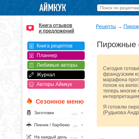
Книга отзывов
Рецепты
→
Пирож
и предложений
Пирожные 
Книга рецептов
Планнер
Любимые авторы
Сегодня готов
французским ко
Журнал
марафона прот
Авторы Аймкук
похож на велос
теперь многие 
интерпретация
Сезонное меню
Я готовлю пир
(Рудькова Анд
Заготовки
1347
Пикник / барбекю
293
На каждый день
20160