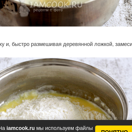
ку и, быстро размешивая деревянной ложкой, замес
На
iamcook.ru
мы используем файлы
ПОНЯТНО