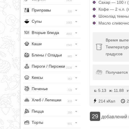
1456
Сахар — 100 г (
Кофе — 2 ч.л. (
Приправы
320
Шоколад темны
Супы
Масло сливочно
1083
Вторые блюда
4682
Время выпе
Каши
1543
Температур
градусов
Блины / Оладьи
965
Пироги / Пирожки
2134
Получается 
Кексы
563
Печенье
5.13
11.88
728
Б:
Ж:
У
Хлеб / Лепешки
214 кКал
2
433
Пицца
260
29
добавлений
Торты
801