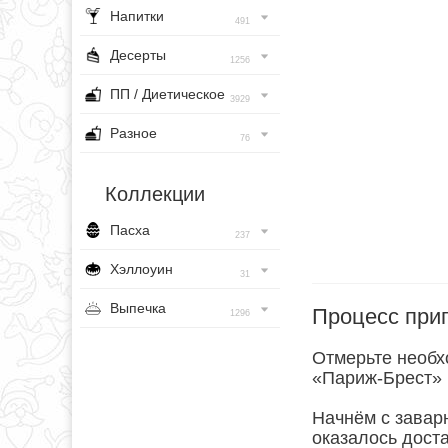
Напитки
491
Десерты
1256
ПП / Диетическое
3929
Разное
76
Коллекции
Пасха
237
Хэллоуин
31
Выпечка
Процесс при
1296
Отмерьте необх
«Париж-Брест» 
Начнём с заварн
оказалось дост