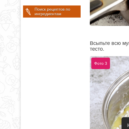
Поиск рецептов по
ингредиентам
Всыпьте всю му
тесто.
Фото 3