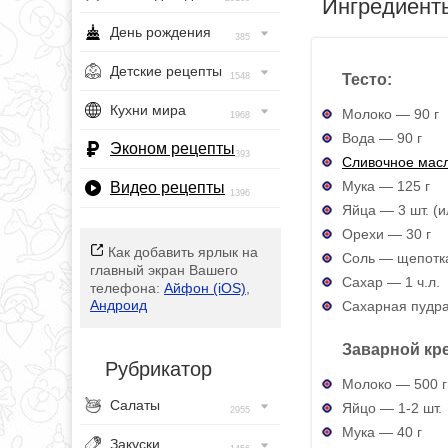
Ингредиент
День рождения
385
Детские рецепты
Тесто:
1548
Кухни мира
Молоко — 90 г
1968
Вода — 90 г
Эконом рецепты
393
Сливочное мас
Мука — 125 г
Видео рецепты
1396
Яйца — 3 шт. (
Орехи — 30 г
Как добавить ярлык на
Соль — щепотк
главный экран Вашего
Сахар — 1 ч.л.
телефона:
Айфон (iOS)
,
Андроид
Сахарная пудр
Заварной кр
Рубрикатор
Молоко — 500 г
Салаты
Яйцо — 1-2 шт.
2955
Мука — 40 г
Закуски