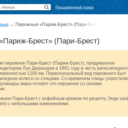
Расширенный поиск
ные
→
Пирожные «Париж-Брест» (Пари-Брест)
«Париж-Брест» (Пари-Брест)
им пирожное Пари-Брест (Париж-Брест), придуманное
ндитером Луи Дюрандом в 1891 году в честь велосипедног
яженностью 1200 км. Первоначальный вид пирожного был
ипедное колесо со спицами. Со временем спицы упростили
кулинары мира готовят это пирожное со своими
ми.
ожное Пари-Брест с кофейным кремом по рецепту Энди ше
рея) с небольшими изменениями.