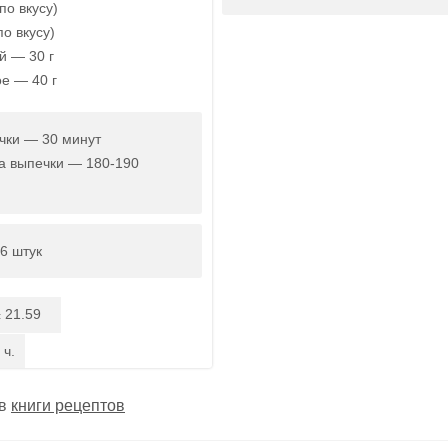
по вкусу)
по вкусу)
й — 30 г
е — 40 г
чки — 30 минут
а выпечки — 180-190
6 штук
21.59
:
 ч.
 в
книги рецептов