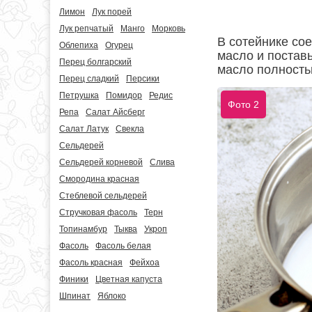
Лимон
Лук порей
Лук репчатый
Манго
Морковь
В сотейнике сое
Облепиха
Огурец
масло и поставь
Перец болгарский
масло полность
Перец сладкий
Персики
Петрушка
Помидор
Редис
Фото 2
Репа
Салат Айсберг
Салат Латук
Свекла
Сельдерей
Сельдерей корневой
Слива
Смородина красная
Стеблевой сельдерей
Стручковая фасоль
Терн
Топинамбур
Тыква
Укроп
Фасоль
Фасоль белая
Фасоль красная
Фейхоа
Финики
Цветная капуста
Шпинат
Яблоко