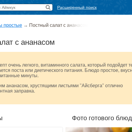
Расширенный поиск
ы простые
→
Постный салат с ананасом
лат с ананасом
пт очень легкого, витаминного салата, который подойдет т
ется поста или диетического питания. Блюдо простое, вкус
считанные минуты.
им ананасом, хрустящими листьями "Айсберга" отлично
нтная заправка.
ы
Фото готового блю