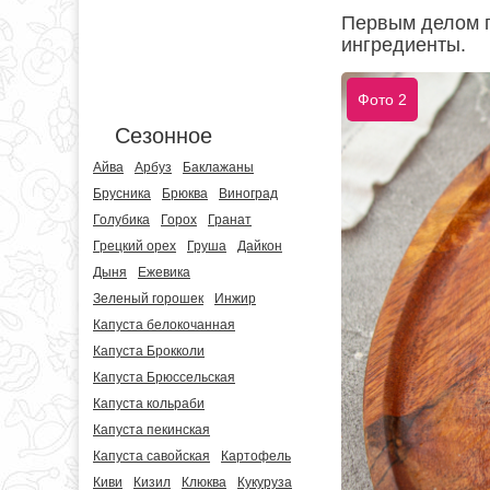
Первым делом п
ингредиенты.
Фото 2
Сезонное
Айва
Арбуз
Баклажаны
Брусника
Брюква
Виноград
Голубика
Горох
Гранат
Грецкий орех
Груша
Дайкон
Дыня
Ежевика
Зеленый горошек
Инжир
Капуста белокочанная
Капуста Брокколи
Капуста Брюссельская
Капуста кольраби
Капуста пекинская
Капуста савойская
Картофель
Киви
Кизил
Клюква
Кукуруза