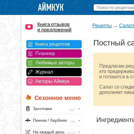
Книга отзывов
Рецепты
→
Салат
и предложений
Постный са
Книга рецептов
Планнер
Любимые авторы
Предлагаю реце
кто придержива
Журнал
и готовится в 
Авторы Аймкук
Салат со сладк
дополняет пика
Сезонное меню
Заготовки
1347
Ингредиент
Пикник / барбекю
293
На каждый день
20160