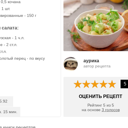
 0,5 кочана
 1 шт.
вированные - 150 г
 салата:
ская - 1 ч.л.
 - 2 ст.л.
т.л.
олотый перец - по вкусу
aурика
автор рецепта
5
ОЦЕНИТЬ РЕЦЕПТ
5.92
Рейтинг
5
из
5
на основе
3
голосов
ч. 15 мин.
 в
книги рецептов