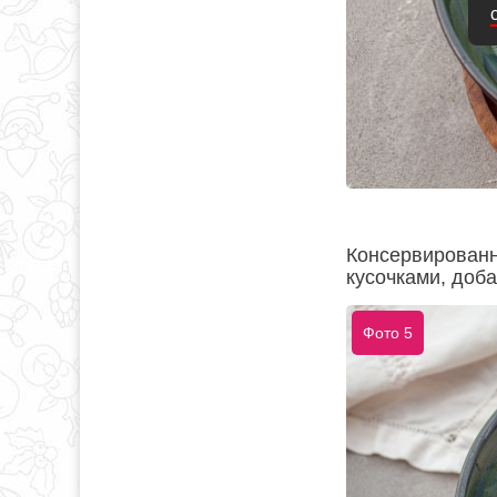
Консервированн
кусочками, доба
Фото 5