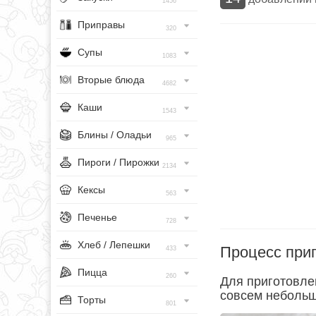
1456
Приправы
320
Супы
1083
Вторые блюда
4682
Каши
1543
Блины / Оладьи
965
Пироги / Пирожки
2134
Кексы
563
Печенье
728
Хлеб / Лепешки
Процесс при
433
Пицца
260
Для приготовле
совсем небольш
Торты
801