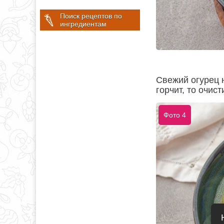
Поиск рецептов по
ингредиентам
Свежий огурец 
горчит, то очист
Фото 4