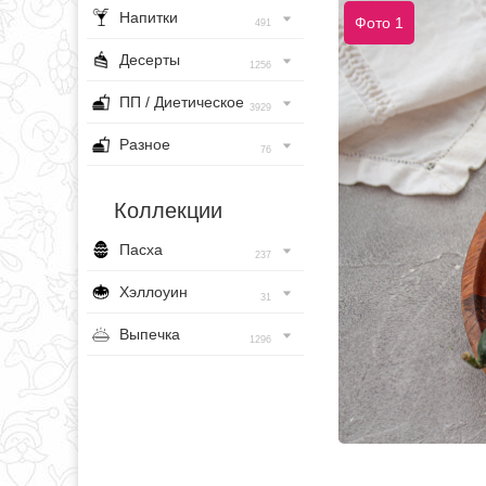
Напитки
Фото 1
491
Десерты
1256
ПП / Диетическое
3929
Разное
76
Коллекции
Пасха
237
Хэллоуин
31
Выпечка
1296