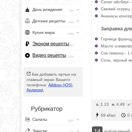
Салат айсберг -
Свежий огурец -
День рождения
385
Ананасы консер
Детские рецепты
1548
Заправка для
Кухни мира
1968
Горчица француз
Эконом рецепты
Масло оливковое
393
Сок лимона - 1 с
Видео рецепты
1396
Соль, черный м
Как добавить ярлык на
главный экран Вашего
телефона:
Айфон (iOS)
,
Андроид
1.13
4.49
Б:
Ж:
У:
Рубрикатор
69 кКал
0 
Салаты
2955
14
Закуски
добавлений