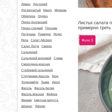
Лимон
Лук порей
Лук репчатый
Манго
Морковь
Облепиха
Огурец
Листья салата п
Перец болгарский
примерно треть
Перец сладкий
Персики
Петрушка
Помидор
Редис
Фото 3
Репа
Салат Айсберг
Салат Латук
Свекла
Сельдерей
Сельдерей корневой
Слива
Смородина красная
Стеблевой сельдерей
Стручковая фасоль
Терн
Топинамбур
Тыква
Укроп
Фасоль
Фасоль белая
Фасоль красная
Фейхоа
Финики
Цветная капуста
Шпинат
Яблоко