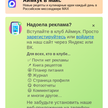
Аймкук в Макс
Новые рецепты и кулинарные идеи каждый день в
Российском мессенджере MAX
Надоела реклама?
✕
Вступайте в клуб Аймкук. Просто
зарегистируйтесь
или
войдите
на наш сайт через Яндекс или
ВК.
Для всех, кто в клубе...
✅ Почти нет рекламы
📌 Книга рецептов
🤩 Планер питания
🤓 Журнал
😗 Страница профиля
😋 Фотоотчеты
😃 Комментарии
и многое другое…
Не забудьте установить наше
веб-приложение на телефон,