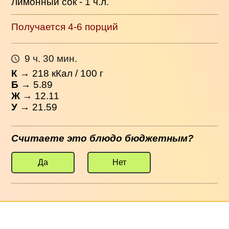
Лимонный сок - 1 ч.л.
Получается 4-6 порций
9 ч. 30 мин.
К
→
218
кКал / 100 г
Б
→ 5.89
Ж
→ 12.11
У
→ 21.59
Считаете это блюдо бюджетным?
Да
Нет