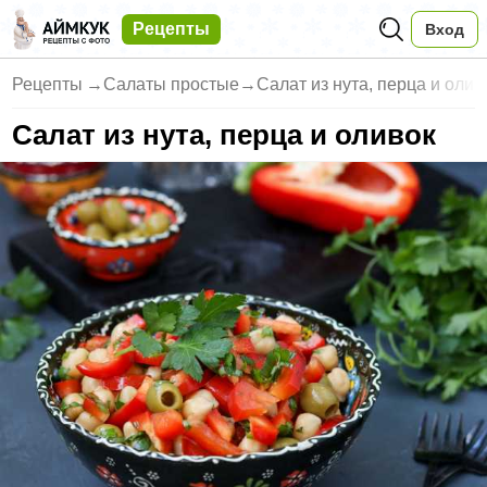
Рецепты
Вход
Рецепты
→
Салаты простые
→
Салат из нута, перца и олив
Салат из нута, перца и оливок