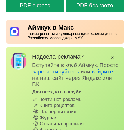
PDF с фото
PDF без фото
Аймкук в Макс
Новые рецепты и кулинарные идеи каждый день в
Российском мессенджере MAX
Надоела реклама?
✕
Вступайте в клуб Аймкук. Просто
зарегистируйтесь
или
войдите
на наш сайт через Яндекс или
ВК.
Для всех, кто в клубе...
✅ Почти нет рекламы
📌 Книга рецептов
🤩 Планер питания
🤓 Журнал
😗 Страница профиля
😋 Фотоотчеты