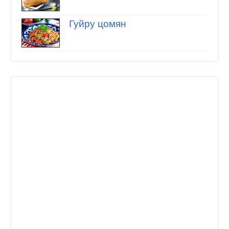
Гуйру цомян