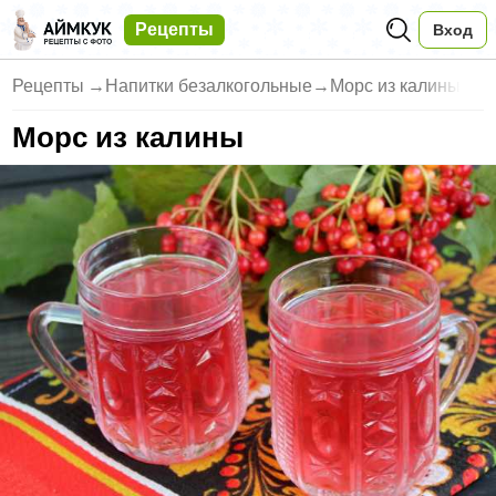
Рецепты
Вход
Рецепты
→
Напитки безалкогольные
→
Морс из калины
Морс из калины