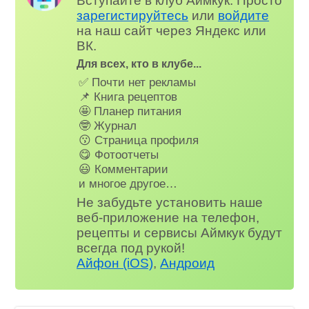
Вступайте в клуб Аймкук. Просто
зарегистируйтесь
или
войдите
на наш сайт через Яндекс или
ВК.
Для всех, кто в клубе...
✅ Почти нет рекламы
📌 Книга рецептов
🤩 Планер питания
🤓 Журнал
😗 Страница профиля
😋 Фотоотчеты
😃 Комментарии
и многое другое…
Не забудьте установить наше
веб-приложение на телефон,
рецепты и сервисы Аймкук будут
всегда под рукой!
Айфон (iOS)
,
Андроид