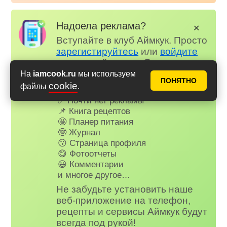
Надоела реклама?
✕
Вступайте в клуб Аймкук. Просто
зарегистируйтесь
или
войдите
на наш сайт через Яндекс или
ВК.
На
iamcook.ru
мы используем
ПОНЯТНО
cookie
файлы
.
Для всех, кто в клубе...
✅ Почти нет рекламы
📌 Книга рецептов
🤩 Планер питания
🤓 Журнал
😗 Страница профиля
😋 Фотоотчеты
😃 Комментарии
и многое другое…
Не забудьте установить наше
веб-приложение на телефон,
рецепты и сервисы Аймкук будут
всегда под рукой!