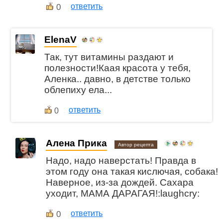
0
ответить
ElenaV
Так, тут витамины раздают и
полезности!Каая красота у тебя,
Аленка.. давно, в детстве только
облепиху ела...
ответить
0
Алена Прика
Автор рецепта
Надо, надо наверстать! Правда в
этом году она такая кислючая, собака!
Наверное, из-за дождей. Сахара
уходит, МАМА ДАРАГАЯ!:laughcry:
0
ответить