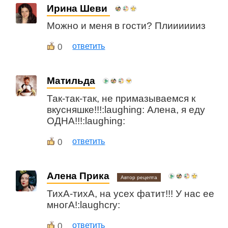
Ирина Шеви
Можно и меня в гости? Плииииииз
0
ответить
Матильда
Так-так-так, не примазываемся к
вкусняшке!!!:laughing: Алена, я еду
ОДНА!!!:laughing:
0
ответить
Алена Прика
Автор рецепта
ТихА-тихА, на усех фатит!!! У нас ее
многА!:laughcry:
0
ответить