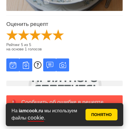
Оценить рецепт
Рейтинг
5
из
5
на основе
1
голосов
Сообщить об ошибке в рецепте
На
iamcook.ru
мы используем
ПОНЯТНО
cookie
PDF с фото
PDF без фото
файлы
.