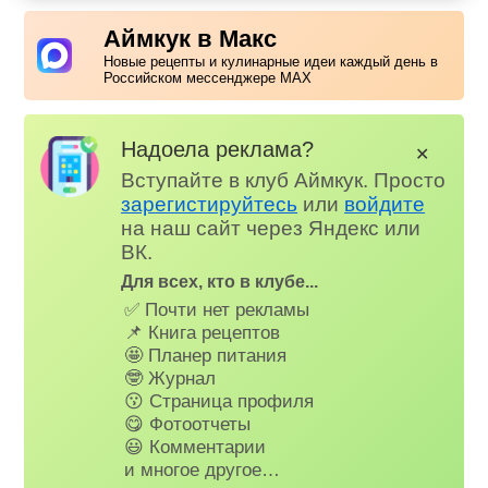
Аймкук в Макс
Новые рецепты и кулинарные идеи каждый день в
Российском мессенджере MAX
Надоела реклама?
✕
Вступайте в клуб Аймкук. Просто
зарегистируйтесь
или
войдите
на наш сайт через Яндекс или
ВК.
Для всех, кто в клубе...
✅ Почти нет рекламы
📌 Книга рецептов
🤩 Планер питания
🤓 Журнал
😗 Страница профиля
😋 Фотоотчеты
😃 Комментарии
и многое другое…