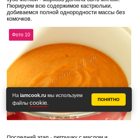
Пюрируем всю содержимое кастрюльки,
добиваемся полной однородности массы без
комочков.
Фото 10
На
iamcook.ru
мы используем
ПОНЯТНО
cookie
файлы
.
Последний этап - петрушку с маслом и