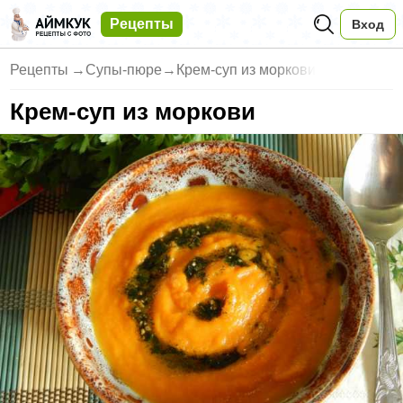
Рецепты
Вход
Рецепты
→
Супы-пюре
→
Крем-суп из моркови
Крем-суп из моркови