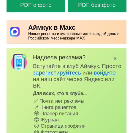
PDF с фото
PDF без фото
Аймкук в Макс
Новые рецепты и кулинарные идеи каждый день в
Российском мессенджере MAX
Надоела реклама?
✕
Вступайте в клуб Аймкук. Просто
зарегистируйтесь
или
войдите
на наш сайт через Яндекс или
ВК.
Для всех, кто в клубе...
✅ Почти нет рекламы
📌 Книга рецептов
🤩 Планер питания
🤓 Журнал
😗 Страница профиля
😋 Фотоотчеты