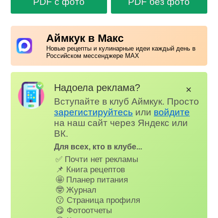
PDF с фото
PDF без фото
Аймкук в Макс
Новые рецепты и кулинарные идеи каждый день в
Российском мессенджере MAX
Надоела реклама?
✕
Вступайте в клуб Аймкук. Просто
зарегистируйтесь
или
войдите
на наш сайт через Яндекс или
ВК.
Для всех, кто в клубе...
✅ Почти нет рекламы
📌 Книга рецептов
🤩 Планер питания
🤓 Журнал
😗 Страница профиля
😋 Фотоотчеты