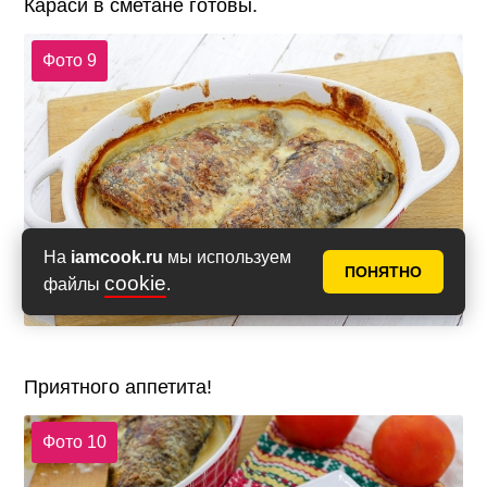
Караси в сметане готовы.
Фото 9
На
iamcook.ru
мы используем
ПОНЯТНО
cookie
файлы
.
Приятного аппетита!
Фото 10